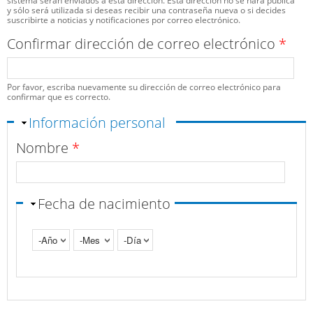
sistema serán enviados a esta dirección. Esta dirección no se hará pública
y sólo será utilizada si deseas recibir una contraseña nueva o si decides
suscribirte a noticias y notificaciones por correo electrónico.
Confirmar dirección de correo electrónico
*
Por favor, escriba nuevamente su dirección de correo electrónico para
confirmar que es correcto.
Ocultar
Información personal
Nombre
*
Fecha de nacimiento
Año
Mes
Día