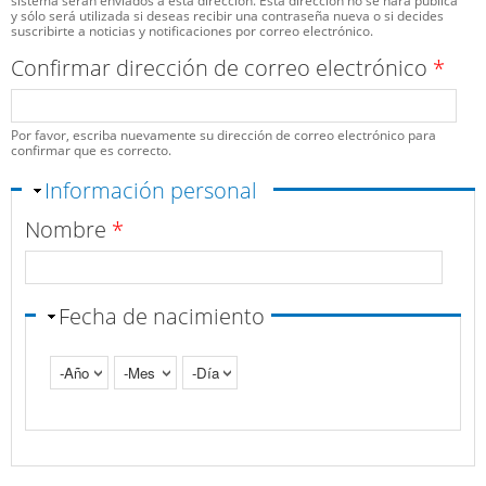
sistema serán enviados a esta dirección. Esta dirección no se hará pública
y sólo será utilizada si deseas recibir una contraseña nueva o si decides
suscribirte a noticias y notificaciones por correo electrónico.
Confirmar dirección de correo electrónico
*
Por favor, escriba nuevamente su dirección de correo electrónico para
confirmar que es correcto.
Ocultar
Información personal
Nombre
*
Fecha de nacimiento
Año
Mes
Día