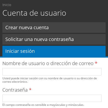
Usted está aquí
Pasar al
Inicio
contenido
Cuenta de usuario
principal
Solapas principales
Crear nueva cuenta
Solicitar una nueva contraseña
Iniciar sesión
(solapa activa)
Nombre de usuario o dirección de correo
*
Usted puede iniciar sesión con su nombre de usuario o su dirección de
correo electrónico.
Contraseña
*
El campo contraseña es sensible a mayúsculas y minúsculas.