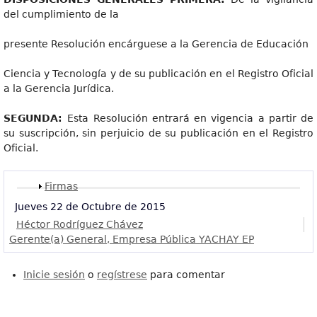
del cumplimiento de la
presente Resolución encárguese a la Gerencia de Educación
Ciencia y Tecnología y de su publicación en el Registro Oficial
a la Gerencia Jurídica.
SEGUNDA
:
Esta Resolución entrará en vigencia a partir de
su suscripción, sin perjuicio de su publicación en el Registro
Oficial.
Mostrar
Firmas
Jueves 22 de Octubre de 2015
Héctor Rodríguez Chávez
Gerente(a) General, Empresa Pública YACHAY EP
Inicie sesión
o
regístrese
para comentar