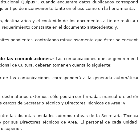
stitucional Quipux”, cuando encuentre datos duplicados correspon
lquier tipo de inconveniente tanto en el uso como en la herramienta;
s, destinatarios y el contenido de los documentos a fin de realiza
l requerimiento constante en el documento antecedente; y,
mites pendientes, controlando minuciosamente que éstos se encuentr
 de las comunicaciones.-
Las comunicaciones que se generen en l
ional de Cultura, deberán tomar en cuenta lo siguiente:
ha de las comunicaciones corresponderá a la generada automátic
a destinatarios externos, sólo podrán ser firmadas manual o electr
 cargos de Secretario Técnico y Directores Técnicos de Área; y,
tre las distintas unidades administrativas de la Secretaría Técnic
 por sus Directores Técnicos de Área. El personal de cada unidad 
o superior.