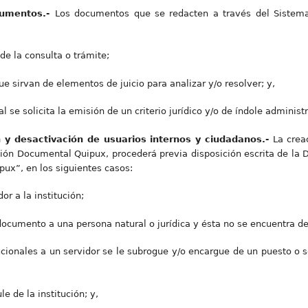
cumentos.-
Los documentos que se redacten a través del Sistem
de la consulta o trámite;
e sirvan de elementos de juicio para analizar y/o resolver; y,
al se solicita la emisión de un criterio jurídico y/o de índole administ
ón y desactivación de usuarios internos y ciudadanos.-
La crea
ión Documental Quipux, procederá previa disposición escrita de la D
ipux”, en los siguientes casos:
r a la institución;
documento a una persona natural o jurídica y ésta no se encuentra d
cionales a un servidor se le subrogue y/o encargue de un puesto o 
e de la institución; y,