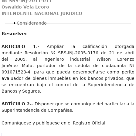
Nº SBS-INJ-2011-011
Oswaldo Vela Leoro
INTENDENTE NACIONAL JURÍDICO
Mostrar
Considerando
Resuelve:
ARTÍCULO 1.-
Ampliar la calificación otorgada
mediante Resolución Nº SBS-INJ-2005-0176 de 21 de abril
del 2005, al ingeniero industrial Wilson Lorenzo
Jiménez Mota, portador de la cédula de ciudadanía Nº
091071523-4, para que pueda desempeñarse como perito
avaluador de bienes inmuebles en los bancos privados, que
se encuentran bajo el control de la Superintendencia de
Bancos y Seguros.
ARTÍCULO 2.-
Disponer que se comunique del particular a la
Superintendencia de Compañías.
Comuníquese y publíquese en el Registro Oficial.