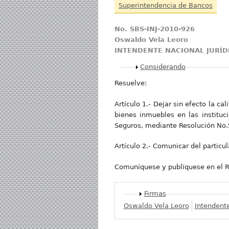
Superintendencia de Bancos
No. SBS-INJ-2010-926
Oswaldo Vela Leoro
INTENDENTE NACIONAL JURÍ
Mostrar
Considerando
Resuelve:
Artículo 1.- Dejar sin efecto la 
bienes inmuebles en las instituc
Seguros, mediante Resolución No.S
Artículo 2.- Comunicar del partic
Comuníquese y publíquese en el Re
Mostrar
Firmas
Oswaldo Vela Leoro
Intendente