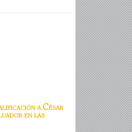
lificación a César
luador en las