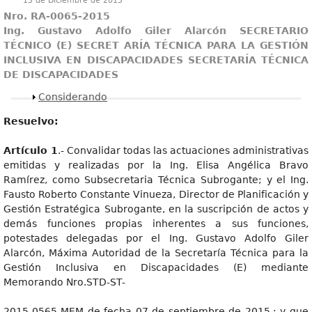
15 de Diciembre de 2015
N
r
o
. RA-0065-2015
Ing
. Gustavo Adolfo Giler Alarcón SECRETARIO
TÉCNICO (E) SECRET ARÍA TÉCNICA PARA LA GESTIÓN
INCLUSIVA EN DISCAPACIDADES SECRETARÍA TÉCNICA
DE DISCAPACIDADES
Mostrar
Considerando
Resuelvo:
Artícul
o 1
.- Convalidar todas las actuaciones administrativas
emitidas y realizadas por la Ing. Elisa Angélica Bravo
Ramírez, como Subsecretaria Técnica Subrogante; y el Ing.
Fausto Roberto Constante Vinueza, Director de Planificación y
Gestión Estratégica Subrogante, en la suscripción de actos y
demás funciones propias inherentes a sus funciones,
potestades delegadas por el Ing. Gustavo Adolfo Giler
Alarcón, Máxima Autoridad de la Secretaría Técnica para la
Gestión Inclusiva en Discapacidades (E) mediante
Memorando Nro.STD-ST-
2015-0565-MEM de fecha 07 de septiembre de 2015.; y que