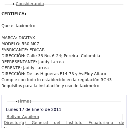
Mostrar
Considerando
CERTIFICA:
Que el taxímetro
MARCA: DIGITAX
MODELO: 550 M07
FABRICANTE: EDICAR
DIRECCIÓN: Calle 33 No. 6-24; Pereira- Colombia
REPRESENTANTE: Jaddy Larrea
GERENTE: Jaddy Larrea
DIRECCIÓN: De las Higueras E14-76 y Av.Eloy Alfaro
Cumple con todo lo establecido en la regulación RG43
Requisitos para la instalación y uso de taxímetro.
Mostrar
Firmas
Lunes 17 de Enero de 2011
Bolívar Aguilera
Director(a) General del Instituto Ecuatoriano de