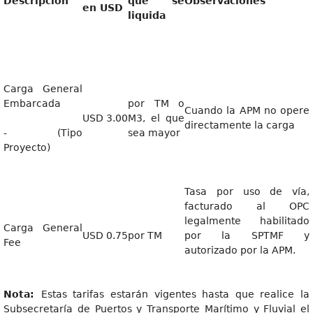
Descripción
que se
Observaciones
en USD
liquida
Carga General
Embarcada
por TM o
Cuando la APM no opere
USD 3.00
M3, el que
directamente la carga
- (Tipo
sea mayor
Proyecto)
Tasa por uso de vía,
facturado al OPC
legalmente habilitado
Carga General
USD 0.75
por TM
por la SPTMF y
Fee
autorizado por la APM.
Nota:
Estas tarifas estarán vigentes hasta que realice la
Subsecretaría de Puertos y Transporte Marítimo y Fluvial el