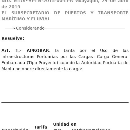
Nro. MTOP-SPTM-2015-0045-R Guayaquil, 24 de abril
de 2015
EL SUBSECRETARIO DE PUERTOS Y TRANSPORTE
MARÍTIMO Y FLUVIAL
Mostrar
Considerando
Resuelve:
Art
. 1.- APROBAR
, la tarifa por el Uso de las
Infraestructuras Portuarias por las Cargas- Carga General
Embarcada (Tipo Proyecto) cuando la Autoridad Portuaria de
Manta no opere directamente la carga:
Unidad en
T
arifa