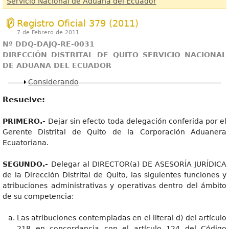
Servicio Nacional de Aduana del Ecuador
Registro Oficial 379 (2011)
7 de Febrero de 2011
Nº DDQ-DAJQ-RE-0031
DIRECCIÓN DISTRITAL DE QUITO SERVICIO NACIONAL
DE ADUANA DEL ECUADOR
Mostrar
Considerando
Resuelve:
PRIMERO.-
Dejar sin efecto toda delegación conferida por el
Gerente Distrital de Quito de la Corporación Aduanera
Ecuatoriana.
SEGUNDO.-
Delegar al DIRECTOR(a) DE ASESORÍA JURÍDICA
de la Dirección Distrital de Quito, las siguientes funciones y
atribuciones administrativas y operativas dentro del ámbito
de su competencia:
Las atribuciones contempladas en el literal d) del artículo
218 en concordancia con el artículo 124 del Código