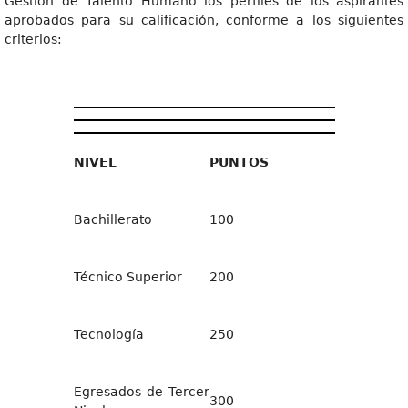
Gestión de Talento Humano los perfiles de los aspirantes
aprobados para su calificación, conforme a los siguientes
criterios:
NIVEL
PUNTOS
Bachillerato
100
Técnico Superior
200
Tecnología
250
Egresados de Tercer
300