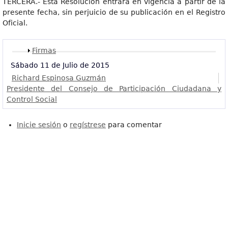
TERCERA.- Esta Resolución entrará en vigencia a partir de la
presente fecha, sin perjuicio de su publicación en el Registro
Oficial.
Mostrar
Firmas
Sábado 11 de Julio de 2015
Richard Espinosa Guzmán
Presidente del Consejo de Participación Ciudadana y
Control Social
Inicie sesión
o
regístrese
para comentar