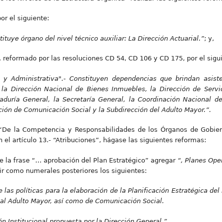
por el siguiente:
tituye órgano del nivel técnico auxiliar: La Dirección Actuarial.”
; y,
11, reformado por las resoluciones CD 54, CD 106 y CD 175, por el sigu
 y Administrativa".- Constituyen dependencias que brindan asiste
 la Dirección Nacional de Bienes Inmuebles, la Dirección de Servic
uraduría General, la Secretaría General, la Coordinación Nacional de
cción de Comunicación Social y la Subdirección del Adulto Mayor.”.
 “De la Competencia y Responsabilidades de los Órganos de Gobier
 el artículo 13.- “Atribuciones”, hágase las siguientes reformas:
e la frase “… aprobación del Plan Estratégico” agregar
“, Planes Ope
ir como numerales posteriores los siguientes:
las políticas para la elaboración de la Planificación Estratégica del 
n al Adulto Mayor, así como de Comunicación Social.
ón Institucional propuesta por la Dirección General.”.