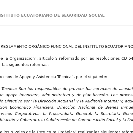
INSTITUTO ECUATORIANO DE SEGURIDAD SOCIAL
as al REGLAMENTO ORGÁNICO FUNCIONAL DEL INSTITUTO ECUATORIAN
“De la Organización”, artículo 3 reformado por las resoluciones CD 5
 las siguientes reformas:
Procesos de Apoyo y Asistencia Técnica”, por el siguiente:
écnica: Son los responsables de proveer los servicios de asesoría 
de apoyo financiero, administrativo y de planificación. Los proce
 Directivo son: la Dirección Actuarial y la Auditoría Interna; y, aq
ción Económico Financiera, Dirección Nacional de Bienes Inmueb
ervicios Corporativos, la Procuraduría General, la Secretaría Gen
Afiliación y Cobertura, la Subdirección de Comunicación Social y la Su
De los Niveles de la Estructura Orgánica” realizar las siguientes refor