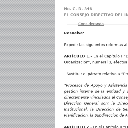
No. C. D. 346
EL CONSEJO DIRECTIVO DEL 
Mostrar
Considerando
Resuelve:
Expedir las siguientes reform
ARTÍCULO 1.
- En el Capítulo I 
Organización”, numeral 3, efectuar
- Sustituir el párrafo relativo a “
“Procesos de Apoyo y Asistencia T
gestión interna de la entidad y 
directamente vinculados al Consejo
Dirección General son: la Direc
Institucional, la Dirección de S
Planificación, la Subdirección de 
ARTÍCULO 2.-
En el Capítulo II “