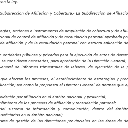
on la ley.
 Subdirección de Afiliación y Cobertura.-
L
a Subdirección de Afiliaci
egias, acciones e instrumentos de ampliación de cobertura y de afili
ucional de control de afiliación y de recaudación patronal aprobada po
de afiliación y de la recaudación patronal con estricta aplicación d
 entidades públicas y privadas para la ejecución de actos de deter
ue se consideren necesarios, para aprobación de la Dirección General;
General de informes trimestrales de labores, de ejecución de la po
s que afectan los procesos, el establecimiento de estrategias y pr
aplicación; así como la propuesta al Director General de normas que a
dación por afiliación en el ámbito nacional y provincial;
limiento de los procesos de afiliación y recaudación patronal;
e del sistema de información y comunicación, dentro del ámbi
eficiarios en el ámbito nacional;
dores de gestión de las direcciones provinciales en las áreas de d