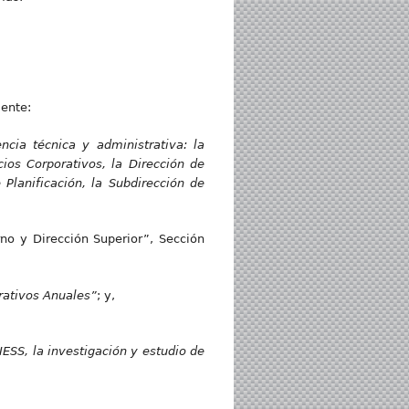
iente:
ncia t
éc
n
i
c
a y administrativa: la
ios Corporativos, la Dirección de
 Planificación, la Subdirección de
no y Dirección Superior”, Sección
rativos Anuales”
; y,
IESS, la investigación y estudio de