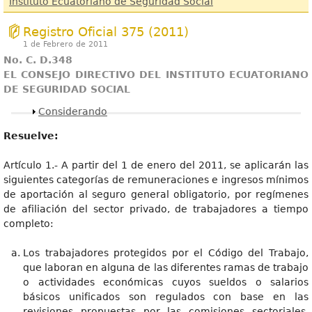
Instituto Ecuatoriano de Seguridad Social
Registro Oficial 375 (2011)
1 de Febrero de 2011
No. C. D.348
EL CONSEJO DIRECTIVO DEL INSTITUTO ECUATORIANO
DE SEGURIDAD SOCIAL
Mostrar
Considerando
Resuelve:
Artículo 1.- A partir del 1 de enero del 2011, se aplicarán las
siguientes categorías de remuneraciones e ingresos mínimos
de aportación al seguro general obligatorio, por regímenes
de afiliación del sector privado, de trabajadores a tiempo
completo:
Los trabajadores protegidos por el Código del Trabajo,
que laboran en alguna de las diferentes ramas de trabajo
o actividades económicas cuyos sueldos o salarios
básicos unificados son regulados con base en las
revisiones propuestas por las comisiones sectoriales,