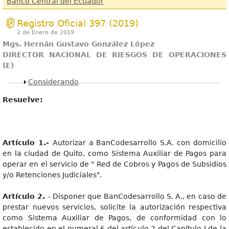
Banco Central del Ecuador
Registro Oficial 397 (2019)
2 de Enero de 2019
Mgs. Hernán Gustavo González López
DIRECTOR NACIONAL DE RIESGOS DE OPERACIONES
(E)
Mostrar
Considerando
Resuelve:
Artículo 1.-
Autorizar a BanCodesarrollo S.A. con domicilio
en la ciudad de Quito, como Sistema Auxiliar de Pagos para
operar en el servicio de " Red de Cobros y Pagos de Subsidios
y/o Retenciones Judiciales".
Artículo 2.
- Disponer que BanCodesarrollo S. A., en caso de
prestar nuevos servicios, solicite la autorización respectiva
como Sistema Auxiliar de Pagos, de conformidad con lo
establecido en el numeral 6 del artículo 2 del Capítulo I de la