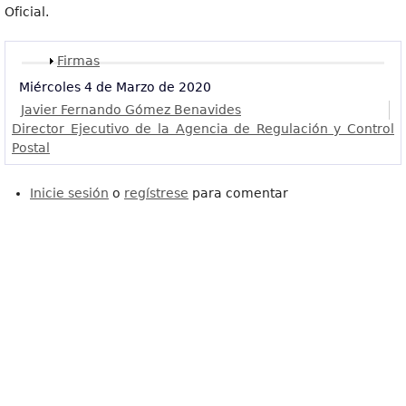
Oficial.
Mostrar
Firmas
Miércoles 4 de Marzo de 2020
Javier Fernando Gómez Benavides
Director Ejecutivo de la Agencia de Regulación y Control
Postal
Inicie sesión
o
regístrese
para comentar