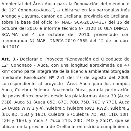
Ambiental del Área Auca para la Renovación del oleoducto
de 12” Cononaco-Auca.”, a ubicarse en las parroquias Inés
Arango y Dayuma, cantón de Orellana, provincia de Orellana,
sobre la base del oficio Nº MAE- SCA-2010-4317 del 15 de
octubre del 2010 e informe técnico Nº 3128-10-ULA-DNPCA-
SCA-MA del 4 de octubre del 2010, presentado con
memorando Nº MAE- DNPCA-2010-4565 del 12 de octubre
del 2010.
Art. 3.
- Declarar el Proyecto “Renovación del Oleoducto de
12” Cononaco - Auca, con una longitud aproximada de 47
km” como parte integrante de la licencia ambiental otorgada
mediante Resolución Nº 251 del 27 de agosto del 2009,
correspondiente al proyecto “Área Auca para los campos
Auca, Culebra, Yulebra, Anaconda, Yuca, para la perforación
de pozos direccionales desde las plataformas Auca 39 (Auca
73D), Auca 51 (Auca 65D, 67D, 70D, 75D, 76D y 77D), Auca
14 (Auca WIW 1 y 4), Yulebra 5 (Yulebra RW1, RW2), Yulebra 2
(8D, 9D, 15D y 16D), Culebra 6 (Culebra 7D, 9D, 11D, 10H,
13H y 16H), y Yuca 7 (Yuca 21D, 23D, 24D y 25D)”, que se
ubican en la provincia de Orellana; en estricto cumplimiento