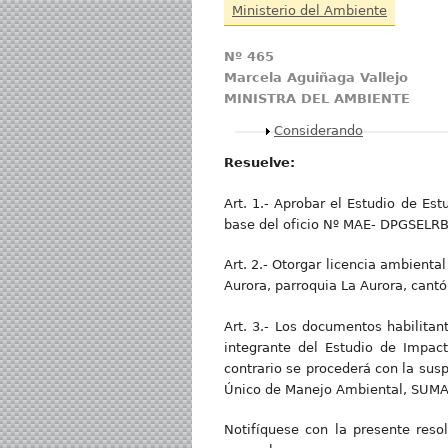
Ministerio del Ambiente
Nº 465
Marcela Aguiñaga Vallejo
MINISTRA DEL AMBIENTE
Mostrar
Considerando
Resuelve:
Art. 1.- Aprobar el Estudio de Es
base del oficio Nº MAE- DPGSELR
Art. 2.- Otorgar licencia ambienta
Aurora, parroquia La Aurora, cant
Art. 3.- Los documentos habilitan
integrante del Estudio de Impac
contrario se procederá con la susp
Único de Manejo Ambiental, SUMA, 
Notifíquese con la presente resol