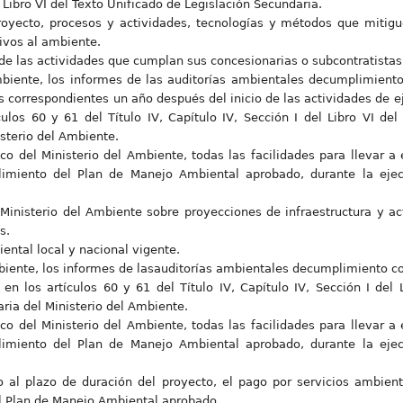
Libro VI del Texto Unificado de Legislación Secundaria.
proyecto, procesos y actividades, tecnologías y métodos que mitigu
ivos al ambiente.
e las actividades que cumplan sus concesionarias o subcontratistas
Ambiente, los informes de las auditorías ambientales decumplimient
s correspondientes un año después del inicio de las actividades de ej
culos 60 y 61 del Título IV, Capítulo IV, Sección I del Libro VI del
sterio del Ambiente.
ico del Ministerio del Ambiente, todas las facilidades para llevar a
limiento del Plan de Manejo Ambiental aprobado, durante la eje
inisterio del Ambiente sobre proyecciones de infraestructura y act
s.
ental local y nacional vigente.
mbiente, los informes de lasauditorías ambientales decumplimiento c
en los artículos 60 y 61 del Título IV, Capítulo IV, Sección I del 
ria del Ministerio del Ambiente.
ico del Ministerio del Ambiente, todas las facilidades para llevar a
limiento del Plan de Manejo Ambiental aprobado, durante la eje
 al plazo de duración del proyecto, el pago por servicios ambien
l Plan de Manejo Ambiental aprobado.