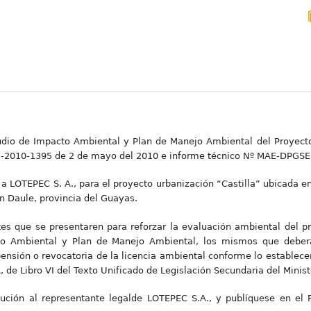
tudio de Impacto Ambiental y Plan de Manejo Ambiental del Proyecto
B-2010-1395 de 2 de mayo del 2010 e informe técnico Nº MAE-DPGS
l a LOTEPEC S. A., para el proyecto urbanización “Castilla” ubicada 
ón Daule, provincia del Guayas.
tes que se presentaren para reforzar la evaluación ambiental del pr
to Ambiental y Plan de Manejo Ambiental, los mismos que deberá
ensión o revocatoria de la licencia ambiental conforme lo establecen
de Libro VI del Texto Unificado de Legislación Secundaria del Minist
ución al representante legalde LOTEPEC S.A., y publíquese en el Re