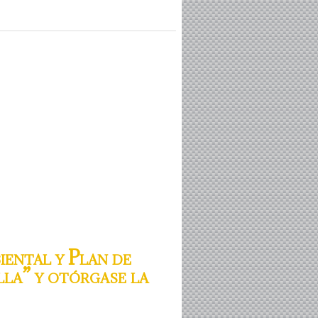
ental y Plan de
la” y otórgase la