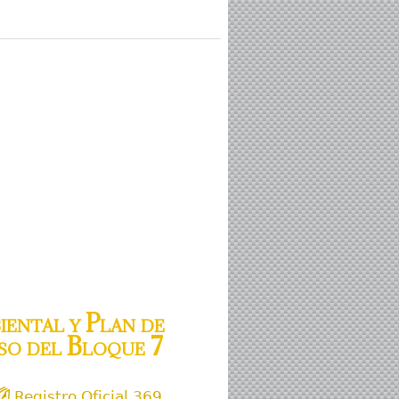
ental y Plan de
so del Bloque 7
Registro Oficial 369