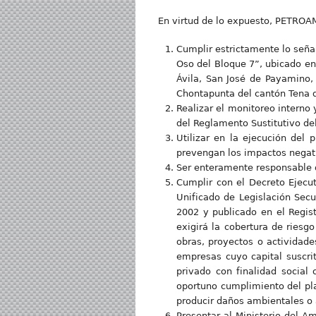
En virtud de lo expuesto, PETROA
Cumplir estrictamente lo seña
Oso del Bloque 7”, ubicado en 
Ávila, San José de Payamino,
Chontapunta del cantón Tena d
Realizar el monitoreo interno 
del Reglamento Sustitutivo de
Utilizar en la ejecución del
prevengan los impactos negat
Ser enteramente responsable d
Cumplir con el Decreto Ejecut
Unificado de Legislación Sec
2002 y publicado en el Regist
exigirá la cobertura de riesg
obras, proyectos o actividade
empresas cuyo capital suscri
privado con finalidad social
oportuno cumplimiento del pla
producir daños ambientales o 
Presentar al Ministerio del 