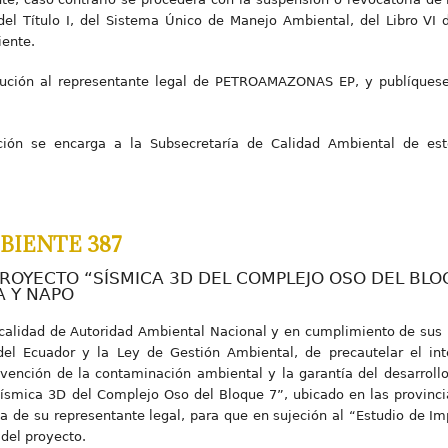
del Título I, del Sistema Único de Manejo Ambiental, del Libro VI 
iente.
lución al representante legal de PETROAMAZONAS EP, y publíquese 
ción se encarga a la Subsecretaría de Calidad Ambiental de este
BIENTE 387
PROYECTO “SÍSMICA 3D DEL COMPLEJO OSO DEL BLO
A Y NAPO
 calidad de Autoridad Ambiental Nacional y en cumplimiento de sus 
del Ecuador y la Ley de Gestión Ambiental, de precautelar el int
vención de la contaminación ambiental y la garantía del desarrollo
Sísmica 3D del Complejo Oso del Bloque 7”, ubicado en las provinci
e su representante legal, para que en sujeción al “Estudio de Im
 del proyecto.