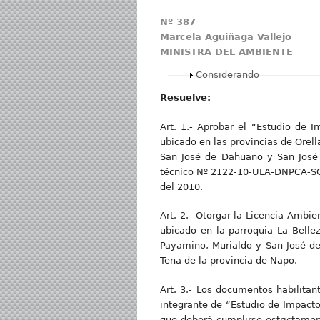
Nº 387
Marcela Aguiñaga Vallejo
MINISTRA DEL AMBIENTE
Mostrar
Considerando
Resuelve:
Art. 1.- Aprobar el “Estudio de
ubicado en las provincias de Orell
San José de Dahuano y San José 
técnico Nº 2122-10-ULA-DNPCA-SC
del 2010.
Art. 2.- Otorgar la Licencia Amb
ubicado en la parroquia La Bellez
Payamino, Murialdo y San José de
Tena de la provincia de Napo.
Art. 3.- Los documentos habilitan
integrante de “Estudio de Impact
que deberá cumplirse estrictament