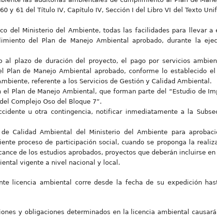
 60 y 61 del Título IV, Capítulo IV, Sección I del Libro VI del Texto Un
ico del Ministerio del Ambiente, todas las facilidades para llevar a
limiento del Plan de Manejo Ambiental aprobado, durante la eje
o al plazo de duración del proyecto, el pago por servicios ambie
l Plan de Manejo Ambiental aprobado, conforme lo establecido el 
Ambiente, referente a los Servicios de Gestión y Calidad Ambiental.
 el Plan de Manejo Ambiental, que forman parte del “Estudio de I
del Complejo Oso del Bloque 7”.
cidente u otra contingencia, notificar inmediatamente a la Subse
a de Calidad Ambiental del Ministerio del Ambiente para aproba
ente proceso de participación social, cuando se proponga la realiz
cance de los estudios aprobados, proyectos que deberán incluirse en 
ntal vigente a nivel nacional y local.
nte licencia ambiental corre desde la fecha de su expedición has
iones y obligaciones determinados en la licencia ambiental causará