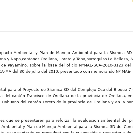
 Impacto Ambiental y Plan de Manejo Ambiental para la Sísmica 3D
ana y Napo,cantones Orellana, Loreto y Tena,parroquias La Belleza, Á
de Payamino, sobre la base del oficio NºMAE-SCA-2010-3123 del 
A-MA del 30 de julio del 2010, presentado con memorando Nº MAE-
iental para el Proyecto de Sísmica 3D del Complejo Oso del Bloqu
a del cantón Francisco de Orellana de la provincia de Orellana, en
 Dahuano del cantón Loreto de la provincia de Orellana y en la pa
tes que se presentaren para reforzar la evaluación ambiental del pr
o Ambiental y Plan de Manejo Ambiental para la Sísmica 3D del Com
e, caso contrario se procederá con la suspensión o revocatoria de 