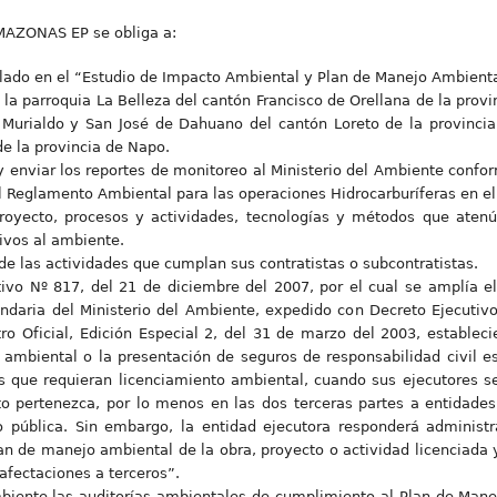
MAZONAS EP se obliga a:
lado en el “Estudio de Impacto Ambiental y Plan de Manejo Ambienta
la parroquia La Belleza del cantón Francisco de Orellana de la provi
 Murialdo y San José de Dahuano del cantón Loreto de la provincia
e la provincia de Napo.
y enviar los reportes de monitoreo al Ministerio del Ambiente confor
l Reglamento Ambiental para las operaciones Hidrocarburíferas en el
 proyecto, procesos y actividades, tecnologías y métodos que aten
ivos al ambiente.
e las actividades que cumplan sus contratistas o subcontratistas.
ivo Nº 817, del 21 de diciembre del 2007, por el cual se amplía el 
undaria del Ministerio del Ambiente, expedido con Decreto Ejecutiv
ro Oficial, Edición Especial 2, del 31 de marzo del 2003, establec
o ambiental o la presentación de seguros de responsabilidad civil es
s que requieran licenciamiento ambiental, cuando sus ejecutores se
to pertenezca, por lo menos en las dos terceras partes a entidade
 o pública. Sin embargo, la entidad ejecutora responderá administr
n de manejo ambiental de la obra, proyecto o actividad licenciada 
afectaciones a terceros”.
Ambiente las auditorías ambientales de cumplimiento al Plan de Man