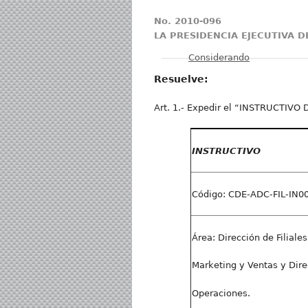
No. 2010-096
LA PRESIDENCIA EJECUTIVA 
Mostrar
Considerando
Resuelve:
Art. 1.- Expedir el “INSTRUCTI
I
N
S
TRUCTIVO
Código: CDE-ADC-FIL-IN00
Área: Dirección de Filiale
Marketing y Ventas y Dire
Operaciones.