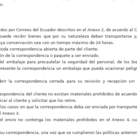
s;
idos por Correos del Ecuador descritos en el Anexo 2, de acuerdo al 
 puede recibir bienes que por su naturaleza deban transportarse y/
cuya conservación sea con un tiempo máximo de 24 horas.
toda correspondencia abierta de parte del cliente.
ción de la correspondencia o paquete a ser enviado.
del embalaje para precautelar la seguridad del personal, de los bi
 presente la correspondencia un embalaje que pueda ocasionar pelig
brir la correspondencia cerrada para su revisión y recepción sin
respondencia del cliente no existan materiales prohibidos de acuerdo
car al cliente y solicitar que los retire.
los casos en que la correspondencia deba ser enviada por transport
l Anexo 3.
el envío no contenga los materiales prohibidos en el Anexo 4, cu
de su correspondencia, una vez que se cumplieron las políticas anterior