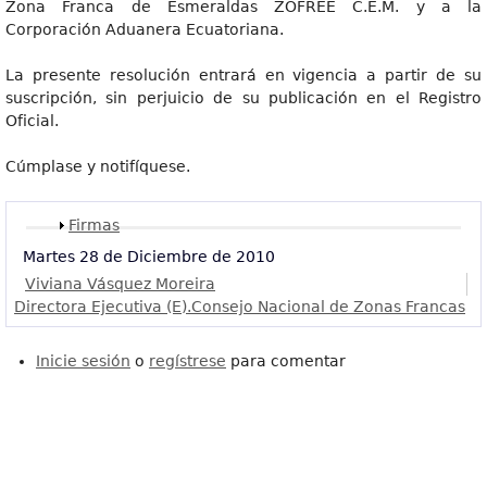
Zona Franca de Esmeraldas ZOFREE C.E.M. y a la
Corporación Aduanera Ecuatoriana.
La presente resolución entrará en vigencia a partir de su
suscripción, sin perjuicio de su publicación en el Registro
Oficial.
Cúmplase y notifíquese.
Mostrar
Firmas
Martes 28 de Diciembre de 2010
Viviana Vásquez Moreira
Directora Ejecutiva (E).Consejo Nacional de Zonas Francas
Inicie sesión
o
regístrese
para comentar