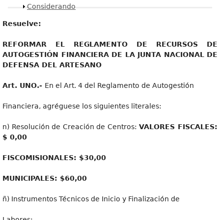
Mostrar
Considerando
Resuelve:
REFORMA
R EL REGLAMENTO DE RECURSOS DE
AUTOGESTIÓN FINANCIERA DE LA JUNTA NACIONAL DE
DEFENSA DEL ARTESANO
Art
. UNO.-
En el Art. 4 del Reglamento de Autogestión
Financiera, agréguese los siguientes literales:
n) Resolución de Creación de Centros:
VALORES FISCALES:
$ 0,00
FISCOMISIONALES
: $30,00
MUNICI
P
ALES
: $60,00
ñ) Instrumentos Técnicos de Inicio y Finalización de
Labores: