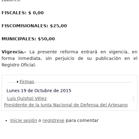
FISCALES
: $ 0,00
FISCOMISIONALES
: $25,00
MUNICI
P
ALES
: $50,00
V
igencia.
-
La presente reforma entrará en vigencia, en
forma inmediata, sin perjuicio de su publicación en el
Registro Oficial.
Mostrar
Firmas
Lunes 19 de Octubre de 2015
Luis Quishpi Vélez
Presidente de la Junta Nacional de Defensa del Artesano
Inicie sesión
o
regístrese
para comentar