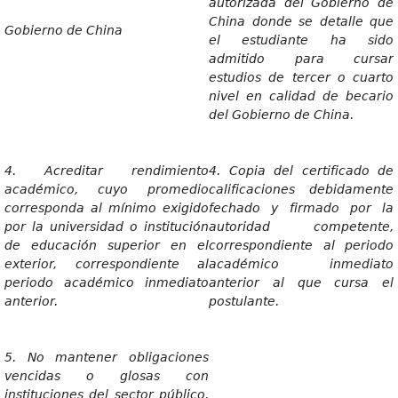
autorizada del Gobierno de
China donde se detalle que
Gobierno de China
el estudiante ha sido
admitido para cursar
estudios de tercer o cuarto
nivel en calidad de becario
del Gobierno de China.
4. Acreditar rendimiento
4. Copia del certificado de
académico, cuyo promedio
calificaciones debidamente
corresponda al mínimo exigido
fechado y firmado por la
por la universidad o institución
autoridad competente,
de educación superior en el
correspondiente al periodo
exterior, correspondiente al
académico inmediato
periodo académico inmediato
anterior al que cursa el
anterior.
postulante.
5. No mantener obligaciones
vencidas o glosas con
instituciones del sector público,