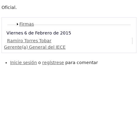
Oficial.
Mostrar
Firmas
Viernes 6 de Febrero de 2015
Ramiro Torres Tobar
Gerente(a) General del IECE
Inicie sesión
o
regístrese
para comentar