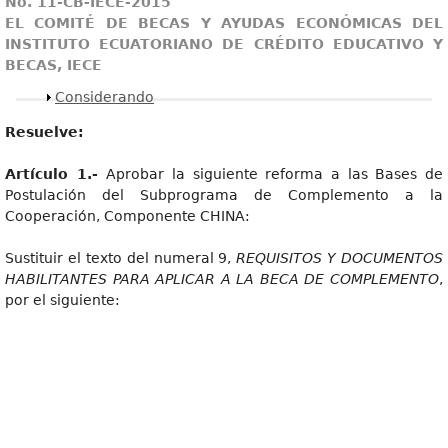
No. 11-CB-IECE-2015
EL COMITÉ DE BECAS Y AYUDAS ECONÓMICAS DEL
INSTITUTO ECUATORIANO DE CRÉDITO EDUCATIVO Y
BECAS, IECE
Mostrar
Considerando
Resuelve:
Artícul
o 1.-
Aprobar la siguiente reforma a las Bases de
Postulación del Subprograma de Complemento a la
Cooperación, Componente CHINA:
Sustituir el texto del numeral 9,
REQUISITOS Y DOCUMENTOS
HABILITANTES PARA APLICAR A LA BECA DE COMPLEMENTO
,
por el siguiente: