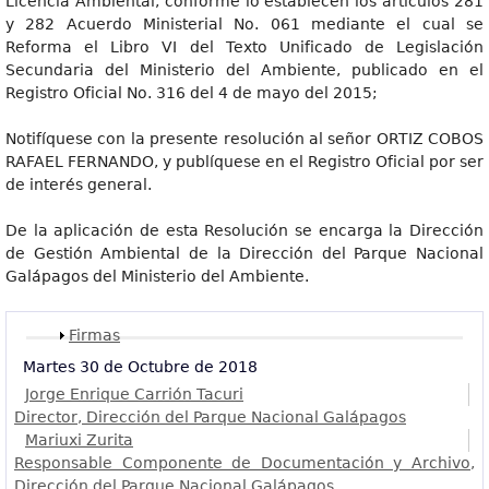
Licencia Ambiental, conforme lo establecen los artículos 281
y 282 Acuerdo Ministerial No. 061 mediante el cual se
Reforma el Libro VI del Texto Unificado de Legislación
Secundaria del Ministerio del Ambiente, publicado en el
Registro Oficial No. 316 del 4 de mayo del 2015;
Notifíquese con la presente resolución al señor ORTIZ COBOS
RAFAEL FERNANDO, y publíquese en el Registro Oficial por ser
de interés general.
De la aplicación de esta Resolución se encarga la Dirección
de Gestión Ambiental de la Dirección del Parque Nacional
Galápagos del Ministerio del Ambiente.
Mostrar
Firmas
Martes 30 de Octubre de 2018
Jorge Enrique Carrión Tacuri
Director, Dirección del Parque Nacional Galápagos
Mariuxi Zurita
Responsable Componente de Documentación y Archivo,
Dirección del Parque Nacional Galápagos