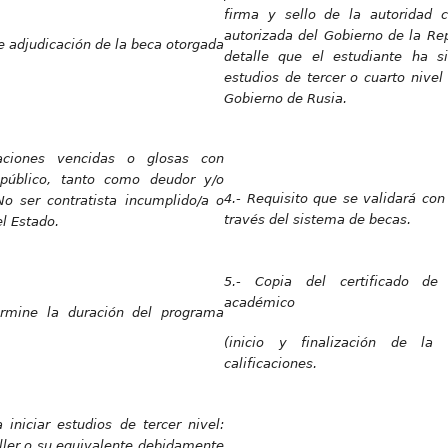
firma y sello de la autoridad 
autorizada del Gobierno de la Re
de adjudicación de la beca otorgada
detalle que el estudiante ha s
estudios de tercer o cuarto nivel
Gobierno de Rusia.
aciones vencidas o glosas con
r público, tanto como deudor y/o
4.- Requisito que se validará con 
No ser contratista incumplido/a o
través del sistema de becas.
el Estado.
5.- Copia del certificado de
académico
rmine la duración del programa
(inicio y finalización de la 
calificaciones.
iniciar estudios de tercer nivel:
iller o su equivalente debidamente