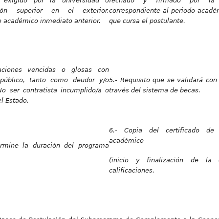
 exigido por la universidad o
fechado y firmado por la a
ión superior en el exterior,
correspondiente al periodo acadé
o académico inmediato anterior.
que cursa el postulante.
aciones vencidas o glosas con
r público, tanto como deudor y/o
5.- Requisito que se validará con 
No ser contratista incumplido/a o
través del sistema de becas.
el Estado.
6.- Copia del certificado de
académico
rmine la duración del programa
(inicio y finalización de la 
calificaciones.