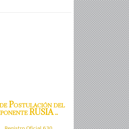
de Postulación del
ponente RUSIA ..
Registro Oficial 630