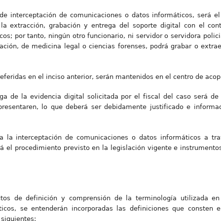
de interceptación de comunicaciones o datos informáticos, será el 
a extracción, grabación y entrega del soporte digital con el con
s; por tanto, ningún otro funcionario, ni servidor o servidora polici
gación, de medicina legal o ciencias forenses, podrá grabar o extra
referidas en el inciso anterior, serán mantenidos en el centro de ac
ga de la evidencia digital solicitada por el fiscal del caso será 
resentaren, lo que deberá ser debidamente justificado e informad
 la interceptación de comunicaciones o datos informáticos a trav
á el procedimiento previsto en la legislación vigente e instrumentos
ectos de definición y comprensión de la terminología utilizada e
icos, se entenderán incorporadas las definiciones que consten 
 siguientes: