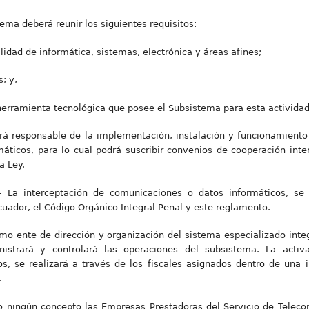
tema deberá reunir los siguientes requisitos:
alidad de informática, sistemas, electrónica y áreas afines;
; y,
herramienta tecnológica que posee el Subsistema para esta actividad
erá responsable de la implementación, instalación y funcionamiento
ticos, para lo cual podrá suscribir convenios de cooperación inter
a Ley.
s.- La interceptación de comunicaciones o datos informáticos, se
cuador, el Código Orgánico Integral Penal y este reglamento.
omo ente de dirección y organización del sistema especializado inte
nistrará y controlará las operaciones del subsistema. La activ
, se realizará a través de los fiscales asignados dentro de una in
.
ajo ningún concepto las Empresas Prestadoras del Servicio de Telec