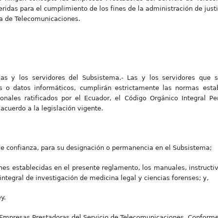
eridas para el cumplimiento de los fines de la administración de just
ica de Telecomunicaciones.
 las y los servidores del Subsistema.- Las y los servidores que
s o datos informáticos, cumplirán estrictamente las normas estab
ionales ratificados por el Ecuador, el Código Orgánico Integral P
acuerdo a la legislación vigente.
 de confianza, para su designación o permanencia en el Subsistema;
ones establecidas en el presente reglamento, los manuales, instruct
integral de investigación de medicina legal y ciencias forenses; y,
y.
s Empresas Prestadoras del Servicio de Telecomunicaciones. Conforme 