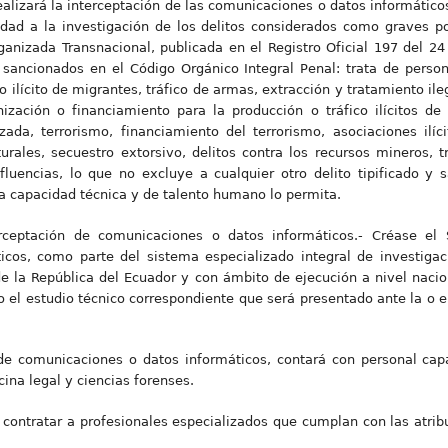
realizará la interceptación de las comunicaciones o datos informáticos
ridad a la investigación de los delitos considerados como graves 
anizada Transnacional, publicada en el Registro Oficial 197 del 24
y sancionados en el Código Orgánico Integral Penal: trata de person
o ilícito de migrantes, tráfico de armas, extracción y tratamiento ile
nización o financiamiento para la producción o tráfico ilícitos de
izada, terrorismo, financiamiento del terrorismo, asociaciones ilíci
turales, secuestro extorsivo, delitos contra los recursos mineros, t
nfluencias, lo que no excluye a cualquier otro delito tipificado y
la capacidad técnica y de talento humano lo permita.
rceptación de comunicaciones o datos informáticos.- Créase el 
cos, como parte del sistema especializado integral de investigac
de la República del Ecuador y con ámbito de ejecución a nivel nacio
o el estudio técnico correspondiente que será presentado ante la o e
de comunicaciones o datos informáticos, contará con personal cap
cina legal y ciencias forenses.
contratar a profesionales especializados que cumplan con las atrib