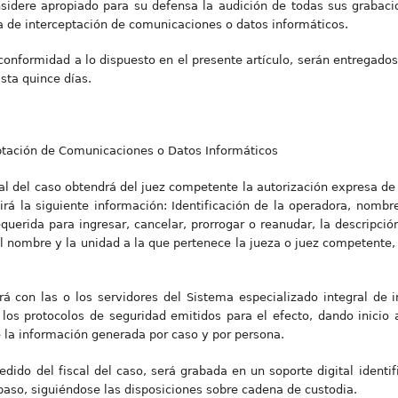
dere apropiado para su defensa la audición de todas sus grabacione
a de interceptación de comunicaciones o datos informáticos.
onformidad a lo dispuesto en el presente artículo, serán entregados 
sta quince días.
eptación de Comunicaciones o Datos Informáticos
scal del caso obtendrá del juez competente la autorización expresa d
irá la siguiente información: Identificación de la operadora, nombre
querida para ingresar, cancelar, prorrogar o reanudar, la descripción 
 el nombre y la unidad a la que pertenece la jueza o juez competente,
rá con las o los servidores del Sistema especializado integral de 
 los protocolos de seguridad emitidos para el efecto, dando inicio 
e la información generada por caso y por persona.
dido del fiscal del caso, será grabada en un soporte digital identi
spaso, siguiéndose las disposiciones sobre cadena de custodia.