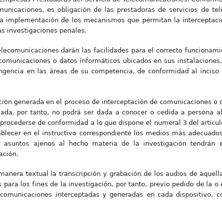
unicaciones, es obligación de las prestadoras de servicios de te
 la implementación de los mecanismos que permitan la interceptac
las investigaciones penales.
elecomunicaciones darán las facilidades para el correcto funcionami
comunicaciones o datos informáticos ubicados en sus instalaciones
ingencia en las áreas de su competencia, de conformidad al inciso 
mación generada en el proceso de interceptación de comunicaciones o 
rvada, por tanto, no podrá ser dada a conocer o cedida a persona 
 procederse de conformidad a lo que dispone el numeral 3 del artícul
tablecer en el instructivo correspondiente los medios más adecuado
 asuntos ajenos al hecho materia de la investigación tendrán e
ación.
 manera textual la transcripción y grabación de los audios de aquell
para los fines de la investigación, por tanto, previo pedido de la o e
comunicaciones interceptadas y generadas en cada dispositivo, co