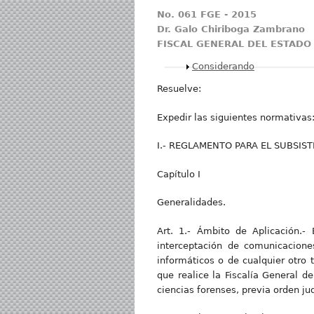
No. 061 FGE - 2015
Dr. Galo Chiriboga Zambrano
FISCAL GENERAL DEL ESTAD
Mostrar
Considerando
Resuelve:
Expedir las siguientes normativas
I.- REGLAMENTO PARA EL SUBSI
Capítulo I
Generalidades.
Art. 1.- Ámbito de Aplicación.-
interceptación de comunicacione
informáticos o de cualquier otro
que realice la Fiscalía General d
ciencias forenses, previa orden ju