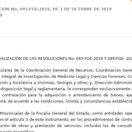
IÓN No, 045-FGE-2019, DE 1 DE OCTUBRE DE 2019
0
ALIZACIÓN DE LAS RESOLUCIONES No. 045-FGE-2019 Y 049-FGE- 20
titulares de la Coordinación General de Recursos, Coordinación Gene
 Integral de Investigación, de Medicina Legal y Ciencias Forenses; C
cción y Asistencia a Víctimas, Testigos y otros; y, Dirección Adminis
r disposición legal y reglamentaria, le corresponden exclusivamente a
 contratación para la adquisición o arrendamiento de bienes, ej
toría, de acuerdo a las condiciones, límites y circunstancias establec
 Provinciales de la Fiscalia General del Estado, como entidades op
en el artículo 5 de este instrumento, en los procedimientos de contr
ción de obras y prestación de servicios, incluidos los de consulto
ibución geográfica: