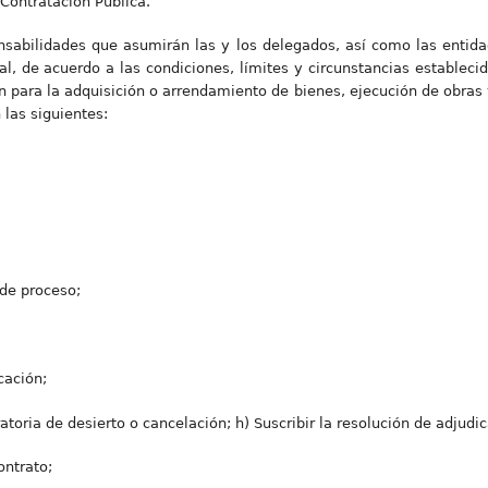
Contratación Pública.
onsabilidades que asumirán las y los delegados, así como las entid
al, de acuerdo a las condiciones, límites y circunstancias estableci
 para la adquisición o arrendamiento de bienes, ejecución de obras y
 las siguientes:
 de proceso;
cación;
atoria de desierto o cancelación; h) Suscribir la resolución de adjudica
ontrato;