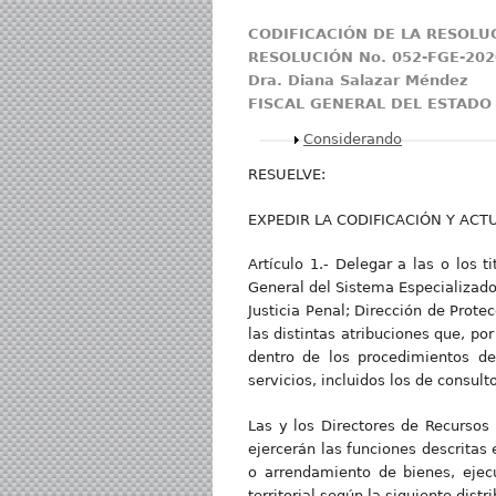
CODIFICACIÓN DE LA RESOLUC
RESOLUCIÓN No. 052-FGE-202
Dra. Diana Salazar Méndez
FISCAL GENERAL DEL ESTADO
Mostrar
Considerando
RESUELVE:
EXPEDIR LA CODIFICACIÓN Y ACTU
Artículo 1.- Delegar a las o los 
General del Sistema Especializado
Justicia Penal; Dirección de Prote
las distintas atribuciones que, po
dentro de los procedimientos de
servicios, incluidos los de consul
Las y los Directores de Recursos
ejercerán las funciones descritas 
o arrendamiento de bienes, ejecu
territorial según la siguiente distr