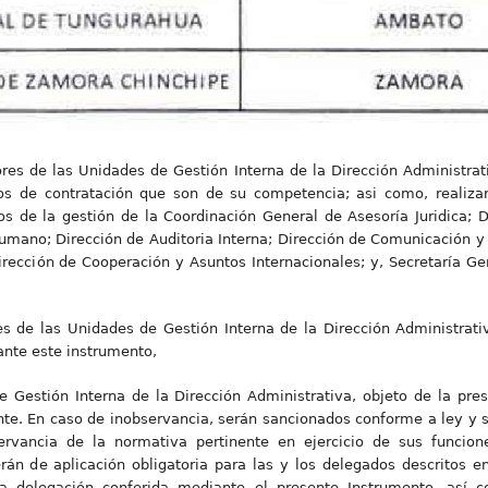
idores de las Unidades de Gestión Interna de la Dirección Administra
sos de contratación que son de su competencia; asi como, realiz
s de la gestión de la Coordinación General de Asesoría Juridica; D
Humano; Dirección de Auditoria Interna; Dirección de Comunicación y 
rección de Cooperación y Asuntos Internacionales; y, Secretaría Gene
es de las Unidades de Gestión Interna de la Dirección Administrati
ante este instrumento,
 Gestión Interna de la Dirección Administrativa, objeto de la pres
nte. En caso de inobservancia, serán sancionados conforme a ley y 
rvancia de la normativa pertinente en ejercicio de sus funciones
rán de aplicación obligatoria para las y los delegados descritos en
la delegación conferida mediante el presente Instrumento, así 