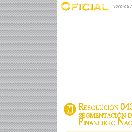
Normativ
Resolución 043
segmentación d
Financiero Nac