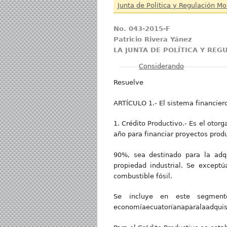
Junta de Política y Regulación Mo
No. 043-2015-F
Patricio Rivera Yánez
LA JUNTA DE POLÍTICA Y REG
Mostrar
Considerando
Resuelve
ARTÍCULO 1.- El sistema financier
1. Crédito Productivo.- Es el otor
año para financiar proyectos prod
90%, sea destinado para la adqu
propiedad industrial. Se exceptú
combustible fósil.
Se incluye en este segmento
economíaecuatorianaparalaadquisic