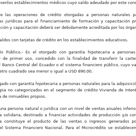
nlos establecimientos médicos cuyo saldo adeudado por este conce
de las operaciones de crédito otorgadas a personas naturales p
as jurídicas para el financiamiento de formación y capacitación pr
ión y capacitación deberá ser debidamente acreditada por los órg
aldos con tarjetas de crédito en los establecimientos educativos.
és Público.- Es el otorgado con garantía hipotecaria a personas
 de primer uso, concedido con la finalidad de transferir la cart
el Banco Central del Ecuador o el sistema financiero público, cuyo v
etro cuadrado sea menor o igual a USD 890.00.
orgado con garantía hipotecaria a personas naturales para la adquisi
pia no categorizados en el segmento de crédito Vivienda de Interés
a de inmuebles propios.
 una persona natural o jurídica con un nivel de ventas anuales inferi
a solidaria, destinado a financiar actividades de producción y/o c
a constituye el producto de las ventas o ingresos generados por
l Sistema Financiero Nacional. Para el Microcrédito se establece