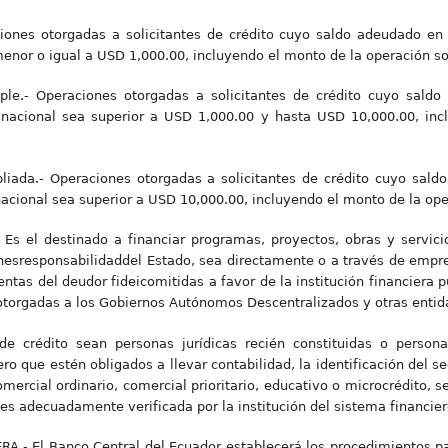
ciones otorgadas a solicitantes de crédito cuyo saldo adeudado en 
menor o igual a USD 1,000.00, incluyendo el monto de la operación so
ple.- Operaciones otorgadas a solicitantes de crédito cuyo saldo
 nacional sea superior a USD 1,000.00 y hasta USD 10,000.00, inc
iada.- Operaciones otorgadas a solicitantes de crédito cuyo sald
acional sea superior a USD 10,000.00, incluyendo el monto de la oper
- Es el destinado a financiar programas, proyectos, obras y servic
ónesresponsabilidaddel Estado, sea directamente o a través de empr
entas del deudor fideicomitidas a favor de la institución financiera 
torgadas a los Gobiernos Autónomos Descentralizados y otras entida
 de crédito sean personas jurídicas recién constituidas o perso
ero que estén obligados a llevar contabilidad, la identificación del 
omercial ordinario, comercial prioritario, educativo o microcrédito, s
es adecuadamente verificada por la institución del sistema financier
- El Banco Central del Ecuador establecerá los procedimientos par