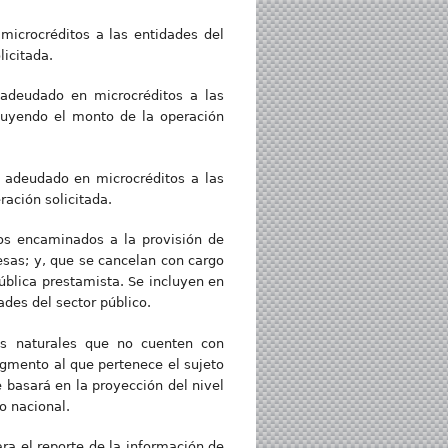
microcréditos a las entidades del
licitada.
 adeudado en microcréditos a las
luyendo el monto de la operación
o adeudado en microcréditos a las
ación solicitada.
ios encaminados a la provisión de
esas; y, que se cancelan con cargo
pública prestamista. Se incluyen en
des del sector público.
nas naturales que no cuenten con
segmento al que pertenece el sujeto
e basará en la proyección del nivel
o nacional.
a el reporte de la información de