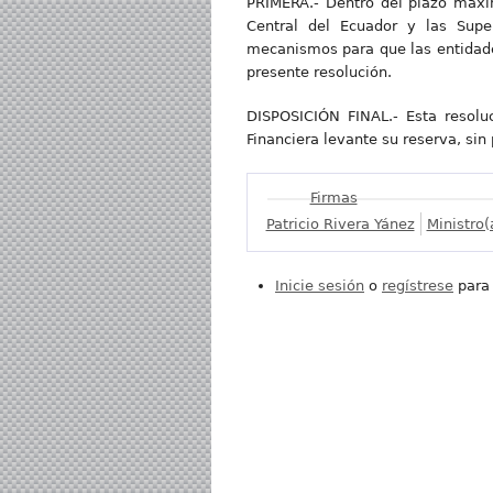
PRIMERA.- Dentro del plazo máxim
Central del Ecuador y las Supe
mecanismos para que las entidades
presente resolución.
DISPOSICIÓN FINAL.- Esta resoluc
Financiera levante su reserva, sin 
Mostrar
Firmas
Patricio Rivera Yánez
Ministro(
Inicie sesión
o
regístrese
para