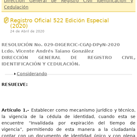
Dirección General de Registro Civil Identificación y
Cedulación
Registro Oficial 522 Edición Especial
(2020)
24 de Abril de 2020
RESOLUCIÓN No. 029-DIGERCIC-CGAJ-DPyN-2020
Lcdo. Vicente Andrés Taiano González
DIRECCIÓN GENERAL DE REGISTRO CIVIL,
IDENTIFICACIÓN Y CEDULACIÓN.
Mostrar
Considerando
RESUELVE:
Artículo 1.-
Establecer como mecanismo jurídico y técnico,
la vigencia de la cédula de identidad, cuando esta se
encuentre “Invalidada por expiración del tiempo de
vigencia”, permitiendo de esta manera a la ciudadanía
contar con un documento de identidad único y con plena