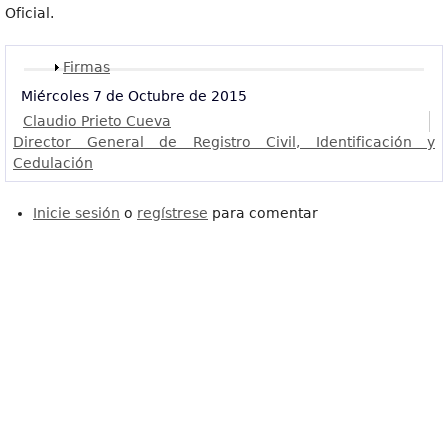
Oficial.
Mostrar
Firmas
Miércoles 7 de Octubre de 2015
Claudio Prieto Cueva
Director General de Registro Civil, Identificación y
Cedulación
Inicie sesión
o
regístrese
para comentar