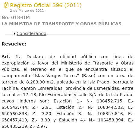
Registro Oficial 396 (2011)
2 de Marzo de 2011
No. 018-DM
LA MINISTRA DE TRANSPORTE Y OBRAS PÚBLICAS
Mostrar
Considerando
Resuelve:
Art. 1.-
Declarar de utilidad pública con fines de
expropiación a favor del Ministerio de Trasporte y Obras
Públicas, el terreno en el que se encuentra situado el
campamento “Islas Vargas Torres” (Base) con un área de
terreno de 8.283,90 m2, ubicado en la Isla Prado, parroquia
Tachina, cantón Esmeraldas, provincia de Esmeraldas, entre
las calles 17, 18, Río Esmeraldas y calle S/N, de la Isla Prado,
cuyos linderos son: Estación 1.- N.- 106452.715, E.-
650542.744, Z.- 2.91, Estación 2.- N.- 106344.502, E.-
650560.833, Z.- 3.20, Estación 3.- N.- 106357.816, E.-
650457.410, Z.- 3.90 y Estación 4.- N.- 106453.894, E.-
650485.219, Z.- 2.97.