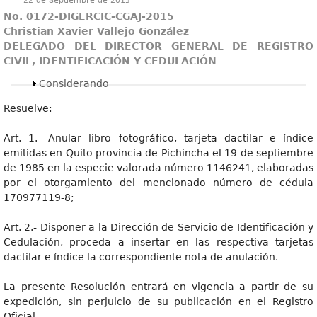
22 de Septiembre de 2015
No. 0172-DIGERCIC-CGAJ-2015
Christian Xavier Vallejo González
DELEGADO DEL DIRECTOR GENERAL DE REGISTRO
CIVIL, IDENTIFICACIÓN Y CEDULACIÓN
Mostrar
Considerando
Resuelve:
Art. 1.- Anular libro fotográfico, tarjeta dactilar e índice
emitidas en Quito provincia de Pichincha el 19 de septiembre
de 1985 en la especie valorada número 1146241, elaboradas
por el otorgamiento del mencionado número de cédula
170977119-8;
Art. 2.- Disponer a la Dirección de Servicio de Identificación y
Cedulación, proceda a insertar en las respectiva tarjetas
dactilar e índice la correspondiente nota de anulación.
La presente Resolución entrará en vigencia a partir de su
expedición, sin perjuicio de su publicación en el Registro
Oficial.