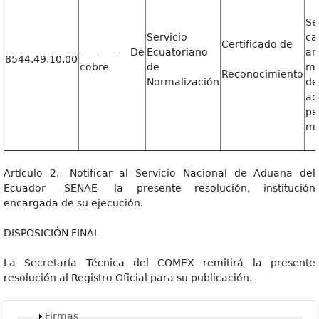
Se
Servicio
c
Certificado de
- - - De
Ecuatoriano
ar
8544.49.10.00
cobre
de
me
Reconocimiento
Normalización
de
ac
p
mi
Artículo 2.- Notificar al Servicio Nacional de Aduana del
Ecuador –SENAE- la presente resolución, institución
encargada de su ejecución.
DISPOSICIÓN FINAL
La Secretaría Técnica del COMEX remitirá la presente
resolución al Registro Oficial para su publicación.
Mostrar
Firmas