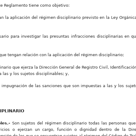
te Reglamento tiene como objetivo:
 la aplicación del régimen disciplinario previsto en la Ley Orgánica
ario para investigar las presuntas infracciones disciplinarias en qu
que tengan relación con la aplicación del régimen disciplinario;
linario que ejerza la Dirección General de Registro Civil, Identificac
las y los sujetos disciplinables; y,
 impugnación de las sanciones que son impuestas a las y los sujeto
IPLINARIO
bles.-
Son sujetos del régimen disciplinario todas las personas que
rvicios o ejerzan un cargo, función o dignidad dentro de la Dire
epción de los que se encuentran sujetos al régimen del Código de Tra