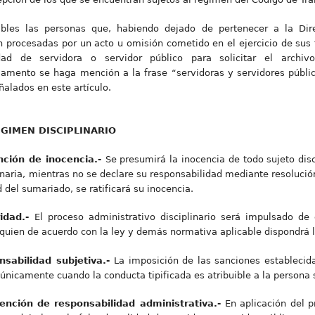
ables las personas que, habiendo dejado de pertenecer a la Dire
en procesadas por un acto u omisión cometido en el ejercicio de sus
dad de servidora o servidor público para solicitar el archiv
glamento se haga mención a la frase “servidoras y servidores públ
ñalados en este artículo.
ÉGIMEN DISCIPLINARIO
unción de inocencia.-
Se presumirá la inocencia de todo sujeto disc
naria, mientras no se declare su responsabilidad mediante resolución
 del sumariado, se ratificará su inocencia.
ridad.-
El proceso administrativo disciplinario será impulsado de
quien de acuerdo con la ley y demás normativa aplicable dispondrá 
nsabilidad subjetiva.-
La imposición de las sanciones establecida
nicamente cuando la conducta tipificada es atribuible a la persona s
xención de responsabilidad administrativa.-
En aplicación del p