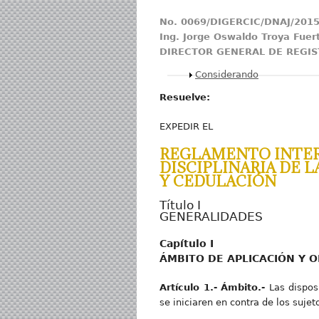
No
. 0069/DIGERCIC/DNAJ/201
Ing
. Jorge Oswaldo Troya Fuer
DIRECTOR GENERAL DE REGIST
Mostrar
Considerando
Resuelve:
EXPEDIR EL
REGLAMENTO INTERN
DISCIPLINARIA DE L
Y CEDULACIÓN
Título I
GENERALIDADES
Capítulo I
ÁMBITO DE APLICACIÓN Y O
Artícul
o 1.- Ámbito.-
Las dispos
se iniciaren en contra de los sujet