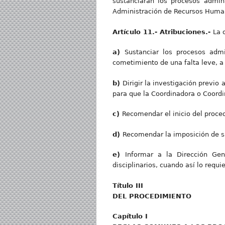
sustanciarán los procesos admini
Administración de Recursos Huma
Artícul
o 11.- Atribuciones.-
La 
a
)
Sustanciar los procesos admin
cometimiento de una falta leve, a 
b
)
Dirigir la investigación previo
para que la Coordinadora o Coordi
c
)
Recomendar el inicio del proced
d
)
Recomendar la imposición de san
e
)
Informar a la Dirección Gen
disciplinarios, cuando así lo requi
Títul
o III
DE
L PROCEDIMIENTO
Capítulo I