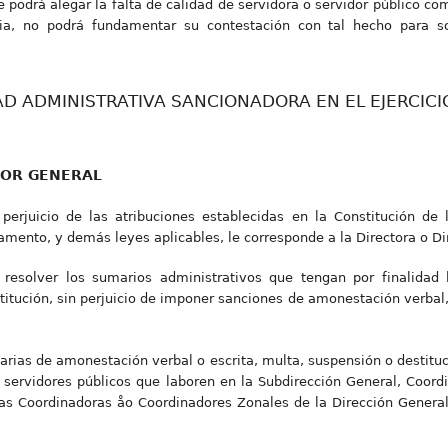
e podrá alegar la falta de calidad de servidora o servidor público c
ia, no podrá fundamentar su contestación con tal hecho para so
AD ADMINISTRATIVA SANCIONADORA EN EL EJERCIC
TOR GENERAL
 perjuicio de las atribuciones establecidas en la Constitución de 
amento, y demás leyes aplicables, le corresponde a la Directora o Di
y resolver los sumarios administrativos que tengan por finalidad 
itución, sin perjuicio de imponer sanciones de amonestación verbal, 
arias de amonestación verbal o escrita, multa, suspensión o destituci
 servidores públicos que laboren en la Subdirección General, Coord
s Coordinadoras åo Coordinadores Zonales de la Dirección General d