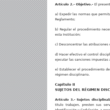
Artícul
o 2.- Objetivo.-
El presen
a) Expedir las normas que permitan
Reglamento;
b) Regular el procedimiento neces
esta Institución;
c) Desconcentrar las atribuciones 
d) Hacer efectivo el control discip
ejecutar las sanciones impuestas a 
e) Establecer el procedimiento de
régimen disciplinario.
Capítulo II
SUJETOS DEL RÉGIMEN DISC
Artículo 3.- Sujetos disciplina
título trabajen, presten sus se
Identificación y Cedulación, a exc