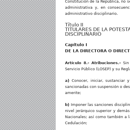
Constitución de la República, no s
administrativa y, en consecuenc
administrativo disciplinario.
Título II
TITULARES DE LA POTEST
DISCIPLINARIO
Capítulo I
DE LA DIRECTORA O DIREC
Artículo 8.- Atribuciones.-
Sin
Servicio Público (LOSEP) y su Regl
a
)
Conocer, iniciar, sustanciar 
sancionadas con suspensión o dest
amerite;
b
)
Imponer las sanciones disciplin
nivel jerárquico superior y demás
Nacionales; así como también a la
Cedulación;