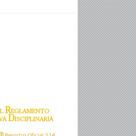
l Reglamento
a Disciplinaria
Registro Oficial 514