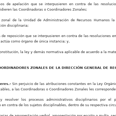
sos de apelación que se interpusieren en contra de las resoluci
pidieren las Coordinadoras o Coordinadores Zonales;
e zonal de la Unidad de Administración de Recursos Humanos la 
ón disciplinaria;
 de reposición que se interpusieren en contra de las resoluciones em
actúa como órgano de única instancia; y,
nstitución, la ley y demás normativa aplicable de acuerdo a la mate
ORDINADORES ZONALES DE LA DIRECCIÓN GENERAL DE REGI
beres.-
Sin perjuicio de las atribuciones constantes en la Ley Orgáni
bles, a las Coordinadoras o Coordinadores Zonales les corresponde
r y resolver los procesos administrativos disciplinarios por el
en contra de los sujetos disciplinables, dentro de su respectiva circun
narias de amonestación verbal, amonestación por escrito o multa, se