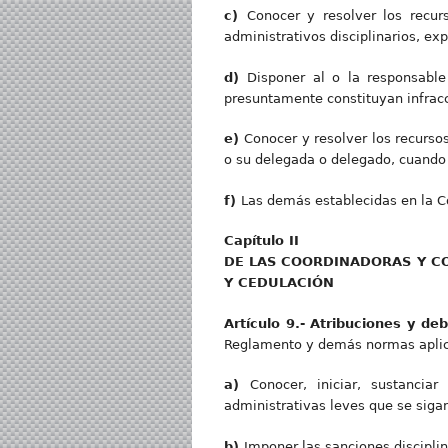
c
)
Conocer y resolver los recur
administrativos disciplinarios, ex
d
)
Disponer al o la responsabl
presuntamente constituyan infracci
e
)
Conocer y resolver los recursos
o su delegada o delegado, cuando 
f
)
Las demás establecidas en la Co
Capítul
o II
D
E LAS COORDINADORAS Y CO
Y CEDULACIÓN
Artícul
o 9.- Atribuciones y de
Reglamento y demás normas aplica
a
)
Conocer, iniciar, sustancia
administrativas leves que se sigan 
b
)
Imponer las sanciones discipli