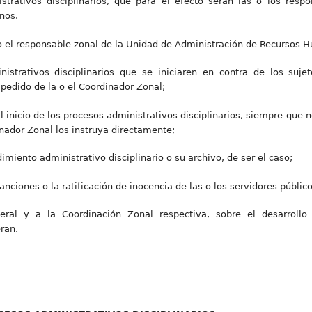
strativos disciplinarios, que para el efecto serán las o los res
nos.
o el responsable zonal de la Unidad de Administración de Recursos 
istrativos disciplinarios que se iniciaren en contra de los sujet
pedido de la o el Coordinador Zonal;
 al inicio de los procesos administrativos disciplinarios, siempre que
nador Zonal los instruya directamente;
imiento administrativo disciplinario o su archivo, de ser el caso;
ciones o la ratificación de inocencia de las o los servidores públicos
eral y a la Coordinación Zonal respectiva, sobre el desarrollo
eran.