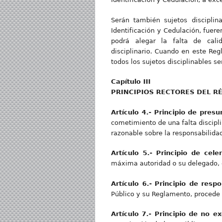
Serán también sujetos disciplin
Identificación y Cedulación, fuer
podrá alegar la falta de cali
disciplinario. Cuando en este Re
todos los sujetos disciplinables se
Capítul
o III
PRINCIPIO
S RECTORES DEL R
Artícul
o 4.- Principio de pres
cometimiento de una falta discipli
razonable sobre la responsabilidad
Artícul
o 5.- Principio de cele
máxima autoridad o su delegado, 
Artícul
o 6.- Principio de respo
Público y su Reglamento, procede ú
Artícul
o 7.- Principio de no e