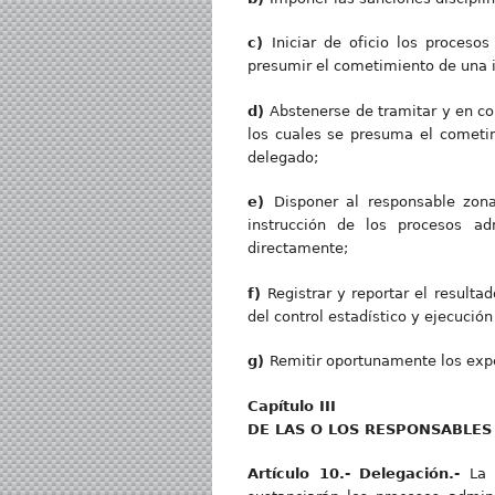
c
)
Iniciar de oficio los proceso
presumir el cometimiento de una in
d
)
Abstenerse de tramitar y en co
los cuales se presuma el cometim
delegado;
e
)
Disponer al responsable zon
instrucción de los procesos adm
directamente;
f
)
Registrar y reportar el result
del control estadístico y ejecución 
g
)
Remitir oportunamente los expe
Capítul
o III
D
E LAS O LOS RESPONSABLE
Artícul
o 10.- Delegación.-
La 