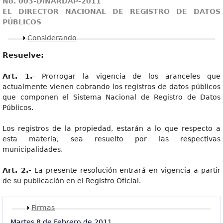
No. 003-DINARDAP-2011
EL DIRECTOR NACIONAL DE REGISTRO DE DATOS
PÚBLICOS
Mostrar
Considerando
Resuelve:
Art. 1.
- Prorrogar la vigencia de los aranceles que
actualmente vienen cobrando los registros de datos públicos
que componen el Sistema Nacional de Registro de Datos
Públicos.
Los registros de la propiedad, estarán a lo que respecto a
esta materia, sea resuelto por las respectivas
municipalidades.
Art. 2.-
La presente resolución entrará en vigencia a partir
de su publicación en el Registro Oficial.
Mostrar
Firmas
Martes 8 de Febrero de 2011