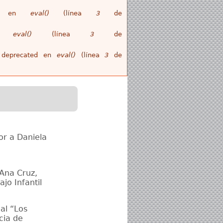
ull en
eval()
(línea
3
de
en
eval()
(línea
3
de
is deprecated en
eval()
(línea
3
de
or a Daniela
 Ana Cruz,
jo Infantil
al “Los
cia de