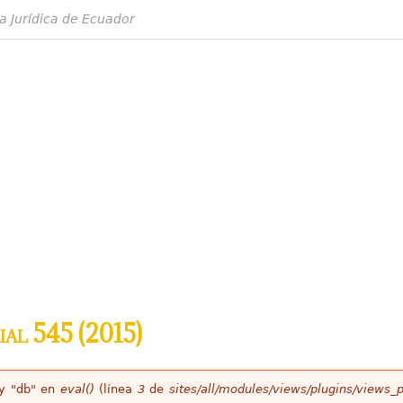
a Jurídica de Ecuador
ial 545 (2015)
ey "db" en
eval()
(línea
3
de
sites/all/modules/views/plugins/views_