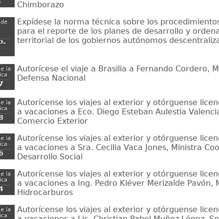
8
Chimborazo
Expídese la norma técnica sobre los procedimiento
 de
para el reporte de los planes de desarrollo y orde
territorial de los gobiernos autónomos descentraliz
P-
Autorícese el viaje a Brasilia a Fernando Cordero, M
e la
ica
Defensa Nacional
7
Autorícense los viajes al exterior y otórguense lice
e la
ica
a vacaciones a Eco. Diego Esteban Aulestia Valencia
8
Comercio Exterior
Autorícense los viajes al exterior y otórguense lice
e la
ica
a vacaciones a Sra. Cecilia Vaca Jones, Ministra Co
6
Desarrollo Social
Autorícense los viajes al exterior y otórguense lice
e la
ica
a vacaciones a Ing. Pedro Kléver Merizalde Pavón, 
4
Hidrocarburos
Autorícense los viajes al exterior y otórguense lice
e la
ica
a vacaciones a Lic. Christian Pabel Muñoz López, Se