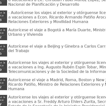
5
Nacional de Planificación y Desarrollo
- Autorícense los viajes al exterior y otórguense li
e la
ica
a vacaciones a Econ. Ricardo Armando Patiño Aroca
3
Relaciones Exteriores y Movilidad Humana
Autorícese el viaje a Bogotá a María Duarte, Minist
e la
ica
Urbano y Vivienda
2
Autorícese el viaje a Beijing y Ginebra a Carlos Carr
e la
ica
del Trabajo
5
Autorícense los viajes al exterior y otórguense lice
e la
ica
a vacaciones a Ing. Augusto Rubén Espín Tobar, Min
9
Telecomunicaciones y de la Sociedad de la Informa
Autorícense el viaje a Madrid, Roma, Boston y New 
e la
ica
Ricardo Patiño, Ministro de Relaciones Exteriores y 
2
Humana
Autorícense los viajes al exterior y otórguense lice
e la
ica
a vacaciones a Sr. Freddy Arturo Ehlers Zurita, Sec
7