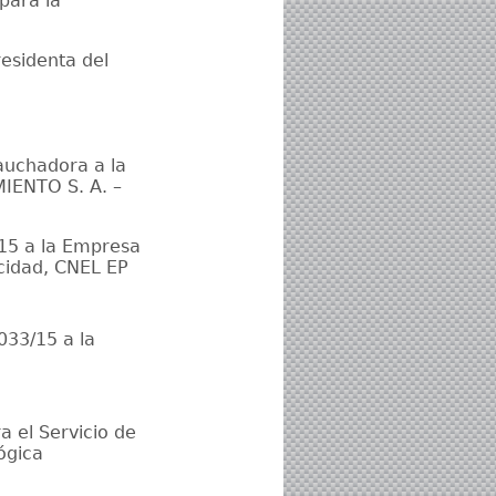
 para la
residenta del
uchadora a la
ENTO S. A. –
/15 a la Empresa
icidad, CNEL EP
033/15 a la
a el Servicio de
ógica