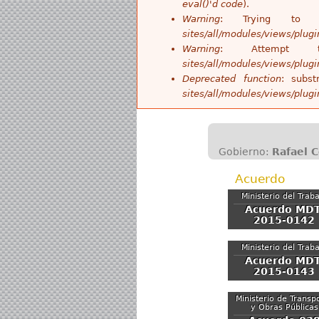
eval()'d code
).
Warning
: Trying to 
sites/all/modules/views/plug
Warning
: Attempt
sites/all/modules/views/plug
Deprecated function
: subst
sites/all/modules/views/plug
Gobierno:
Rafael 
Acuerdo
Ministerio del Trab
Acuerdo MDT
2015-0142
Ministerio del Trab
Acuerdo MDT
2015-0143
Ministerio de Transp
y Obras Públicas