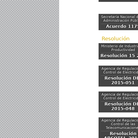
Secretaría Nacional d
Administración Públ
Acuerdo 117
Resolución
Ministerio de Industr
Productividad
Resolución 15 
Agencia de Regulaci
Control de Electrici
Resolución D
2015-051
Agencia de Regulaci
Control de Electrici
Resolución D
2015-048
Agencia de Regulaci
Control de las
Telecomunicacion
Resolución
ARCOTEL-201