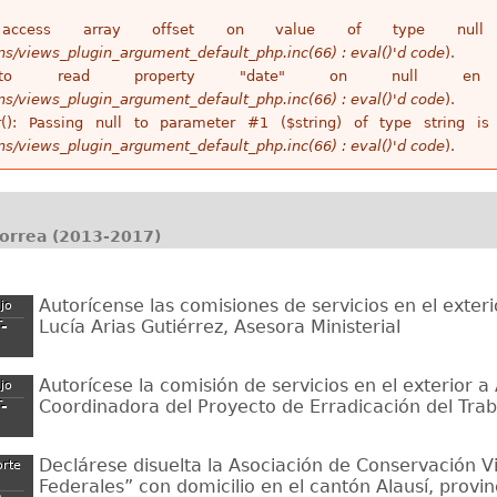
access array offset on value of type n
ins/views_plugin_argument_default_php.inc(66) : eval()'d code
).
 to read property "date" on null 
ins/views_plugin_argument_default_php.inc(66) : eval()'d code
).
r(): Passing null to parameter #1 ($string) of type string 
ins/views_plugin_argument_default_php.inc(66) : eval()'d code
).
Correa (2013-2017)
Autorícense las comisiones de servicios en el exteri
ajo
Lucía Arias Gutiérrez, Asesora Ministerial
-
Autorícese la comisión de servicios en el exterior a
ajo
Coordinadora del Proyecto de Erradicación del Traba
-
Declárese disuelta la Asociación de Conservación Vi
orte
Federales” con domicilio en el cantón Alausí, provin