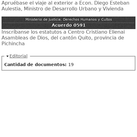
Apruébase el viaje al exterior a Econ. Diego Esteban
Aulestia, Ministro de Desarrollo Urbano y Vivienda
Ministerio de Justicia, Derechos Humanos y Cultos
Acuerdo 0591
Inscríbanse los estatutos a Centro Cristiano Elienai
Asambleas de Dios, del cantón Quito, provincia de
Pichincha
Ocultar
Editorial
Cantidad de documentos:
19