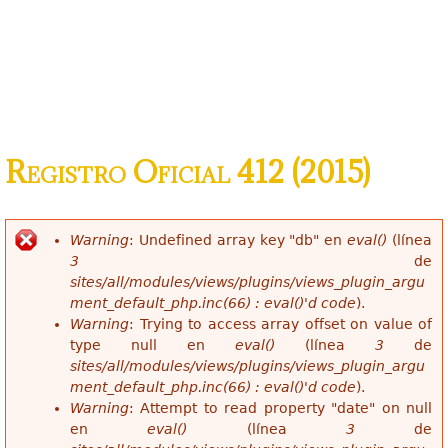
Registro Oficial 412 (2015)
Warning
: Undefined array key "db" en
eval()
(línea
Mensaje de error
3
de
sites/all/modules/views/plugins/views_plugin_argu
ment_default_php.inc(66) : eval()'d code
).
Warning
: Trying to access array offset on value of
type null en
eval()
(línea
3
de
sites/all/modules/views/plugins/views_plugin_argu
ment_default_php.inc(66) : eval()'d code
).
Warning
: Attempt to read property "date" on null
en
eval()
(línea
3
de