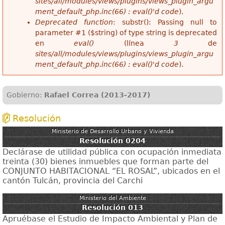
sites/all/modules/views/plugins/views_plugin_argu
ment_default_php.inc(66) : eval()'d code
).
Deprecated function
: substr(): Passing null to
parameter #1 ($string) of type string is deprecated
en
eval()
(línea
3
de
sites/all/modules/views/plugins/views_plugin_argu
ment_default_php.inc(66) : eval()'d code
).
Gobierno:
Rafael Correa (2013-2017)
Resolución
Ministerio de Desarrollo Urbano y Vivienda
Resolución 0204
Declárase de utilidad pública con ocupación inmediata
treinta (30) bienes inmuebles que forman parte del
CONJUNTO HABITACIONAL “EL ROSAL”, ubicados en el
cantón Tulcán, provincia del Carchi
Ministerio del Ambiente
Resolución 013
Apruébase el Estudio de Impacto Ambiental y Plan de