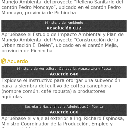
Manejo Ambiental del proyecto “Relleno Sanitario del
cantón Pedro Moncayo”, ubicado en el cantón Pedro
Moncayo, provincia de Pichincha
Ministerio del Ambiente
Resolución 012
Apruébase el Estudio de Impacto Ambiental y Plan de
Manejo Ambiental del Proyecto “Construcción de la
Urbanización El Belén”, ubicado en el cantón Mejía,
provincia de Pichincha
Acuerdo
Ministerio de Agricultura, Ganadería, Acuacultura y Pesca
Acuerdo 646
Expídese el Instructivo para otorgar una subvención
para la siembra del cultivo de coffea canephora
(nombre común: café robusta) a productores
agrícolas
Secretaría Nacional de la Administración Pública
Acuerdo 880
Apruébase el viaje al exterior a Ing. Richard Espinosa,
Ministro Coordinador de la Producción, Empleo y