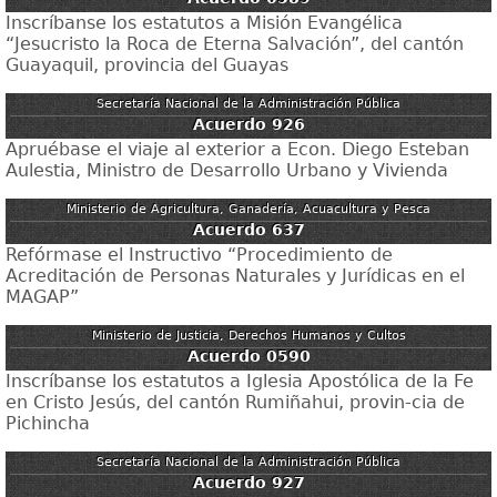
Inscríbanse los estatutos a Misión Evangélica
“Jesucristo la Roca de Eterna Salvación”, del cantón
Guayaquil, provincia del Guayas
Secretaría Nacional de la Administración Pública
Acuerdo 926
Apruébase el viaje al exterior a Econ. Diego Esteban
Aulestia, Ministro de Desarrollo Urbano y Vivienda
Ministerio de Agricultura, Ganadería, Acuacultura y Pesca
Acuerdo 637
Refórmase el Instructivo “Procedimiento de
Acreditación de Personas Naturales y Jurídicas en el
MAGAP”
Ministerio de Justicia, Derechos Humanos y Cultos
Acuerdo 0590
Inscríbanse los estatutos a Iglesia Apostólica de la Fe
en Cristo Jesús, del cantón Rumiñahui, provin-cia de
Pichincha
Secretaría Nacional de la Administración Pública
Acuerdo 927