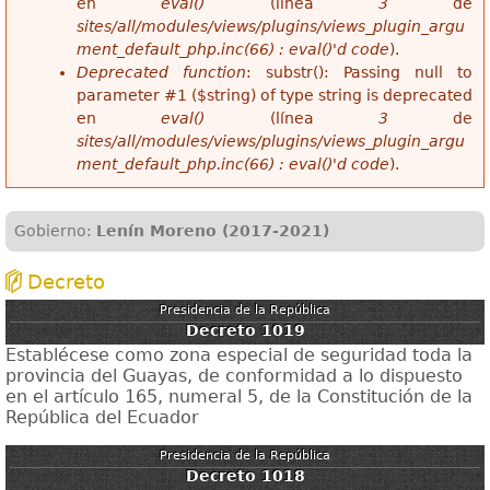
en
eval()
(línea
3
de
sites/all/modules/views/plugins/views_plugin_argu
ment_default_php.inc(66) : eval()'d code
).
Deprecated function
: substr(): Passing null to
parameter #1 ($string) of type string is deprecated
en
eval()
(línea
3
de
sites/all/modules/views/plugins/views_plugin_argu
ment_default_php.inc(66) : eval()'d code
).
Gobierno:
Lenín Moreno (2017-2021)
Decreto
Presidencia de la República
Decreto 1019
Establécese como zona especial de seguridad toda la
provincia del Guayas, de conformidad a lo dispuesto
en el artículo 165, numeral 5, de la Constitución de la
República del Ecuador
Presidencia de la República
Decreto 1018