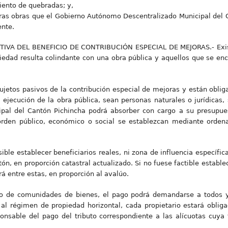
ento de quebradas; y,
otras obras que el Gobierno Autónomo Descentralizado Municipal del
ente.
A DEL BENEFICIO DE CONTRIBUCIÓN ESPECIAL DE MEJORAS.- Existe e
piedad resulta colindante con una obra pública y aquellos que se en
jetos pasivos de la contribución especial de mejoras y están obliga
 ejecución de la obra pública, sean personas naturales o jurídicas,
pal del Cantón Pichincha podrá absorber con cargo a su presupues
den público, económico o social se establezcan mediante ordenanz
ible establecer beneficiarios reales, ni zona de influencia específica
n, en proporción catastral actualizado. Si no fuese factible establece
rá entre estas, en proporción al avalúo.
 o de comunidades de bienes, el pago podrá demandarse a todos y 
al régimen de propiedad horizontal, cada propietario estará oblig
ponsable del pago del tributo correspondiente a las alícuotas cuya