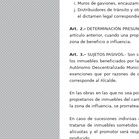
Muros de gaviones, encauzami
Distribuidores de tránsito y 
el dictamen legal correspondi
Art. 2.-
DETERMINACIÓN PRESUNTIV
artículo anterior, cuando una pro
zona de beneficio o influencia.
Art. 3.-
SUJETOS PASIVOS.- Son su
los inmuebles beneficiados por la
Autónomo Descentralizado Munici
exenciones que por razones de or
corresponde al Alcalde.
En las obras en las que no sea pos
propietarios de inmuebles del cantó
la zona de influencia, se prorratea
En caso de sucesiones indivisas
tratarse de inmuebles sometidos 
alícuotas y el promotor será res
producido.