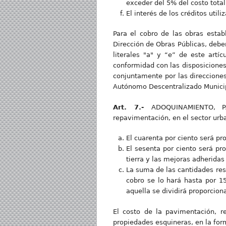
exceder del 5% del costo total 
El interés de los créditos util
Para el cobro de las obras estab
Dirección de Obras Públicas, deber
literales "a" y “e” de este artí
conformidad con las disposiciones
conjuntamente por las direcciones
Autónomo Descentralizado Municip
Art. 7.-
ADOQUINAMIENTO, P
repavimentación, en el sector urba
El cuarenta por ciento será pr
El sesenta por ciento será pro
tierra y las mejoras adherida
La suma de las cantidades resu
cobro se lo hará hasta por 15
aquella se dividirá proporcion
El costo de la pavimentación, r
propiedades esquineras, en la for