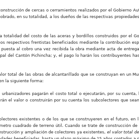
construcción de cercas o cerramientos realizados por el Gobierno A
obrado, en su totalidad, a los dueños de las respectivas propiedades 
totalidad del costo de las aceras y bordillos construidos por el 
os respectivos frentistas beneficiados mediante la contribución es
á puesta al cobro una vez recibida la obra mediante acta de entreg
l del Cantón Pichincha; y, el pago lo harán los contribuyentes has
or total de las obras de alcantarillado que se construyan en un Mu
en la siguiente forma:
 urbanizadores pagarán el costo total o ejecutarán, por su cuenta, 
án el valor o construirán por su cuenta los subcolectores que sean
colectores existentes o de los que se construyeren en el futuro, en
metro cuadrado de terreno útil. Cuando se trate de construcción de
nstrucción y ampliación de colectores ya existentes,
el valor total d
iedades beneficiadas
, hasta un plazo máximo de 15 años contados a pa