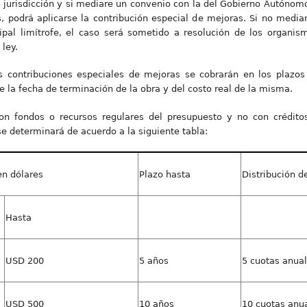
 jurisdicción y si mediare un convenio con la del Gobierno Autónom
, podrá aplicarse la contribución especial de mejoras. Si no media
pal limítrofe, el caso será sometido a resolución de los organi
 ley.
contribuciones especiales de mejoras se cobrarán en los plazos 
 la fecha de terminación de la obra y del costo real de la misma.
on fondos o recursos regulares del presupuesto y no con créditos
e determinará de acuerdo a la siguiente tabla:
en dólares
Plazo hasta
Distribución d
Hasta
USD 200
5 años
5 cuotas anua
USD 500
10 años
10 cuotas anu