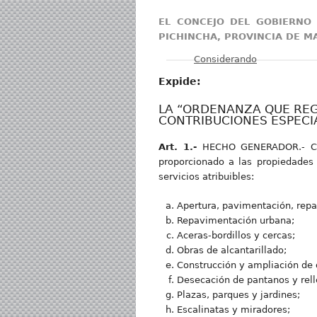
EL CONCEJO DEL GOBIERNO
PICHINCHA, PROVINCIA DE M
Mostrar
Considerando
Expide:
LA “ORDENANZA QUE REGL
CONTRIBUCIONES ESPECIA
Art. 1.-
HECHO GENERADOR.- Const
proporcionado a las propiedades 
servicios atribuibles:
Apertura, pavimentación, repa
Repavimentación urbana;
Aceras-bordillos y cercas;
Obras de alcantarillado;
Construcción y ampliación de 
Desecación de pantanos y rel
Plazas, parques y jardines;
Escalinatas y miradores;