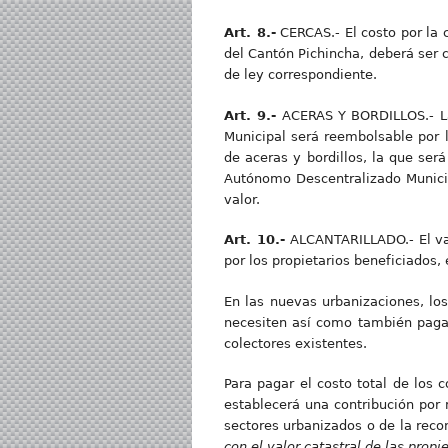
Art. 8.-
CERCAS.- El costo por la 
del Cantón Pichincha, deberá ser c
de ley correspondiente.
Art. 9.-
ACERAS Y BORDILLOS.- La 
Municipal será reembolsable por l
de aceras y bordillos, la que ser
Autónomo Descentralizado Municipa
valor.
Art. 10.-
ALCANTARILLADO.- El val
por los propietarios beneficiados, 
En las nuevas urbanizaciones, los
necesiten así como también pagar
colectores existentes.
Para pagar el costo total de los 
establecerá una contribución por 
sectores urbanizados o de la reco
con el valor catastral de las prop