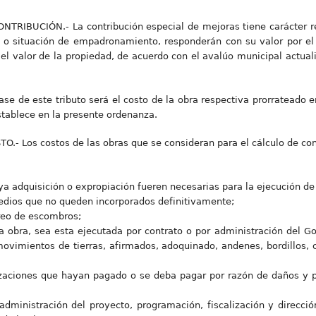
RIBUCIÓN.- La contribución especial de mejoras tiene carácter re
l o situación de empadronamiento, responderán con su valor por el d
l valor de la propiedad, de acuerdo con el avalúo municipal actualiz
e de este tributo será el costo de la obra respectiva prorrateado e
stablece en la presente ordenanza.
 Los costos de las obras que se consideran para el cálculo de con
ya adquisición o expropiación fueren necesarias para la ejecución de
predios que no queden incorporados definitivamente;
reo de escombros;
 la obra, sea esta ejecutada por contrato o por administración del
ovimientos de tierras, afirmados, adoquinado, andenes, bordillos, 
izaciones que hayan pagado o se deba pagar por razón de daños y p
administración del proyecto, programación, fiscalización y direcci