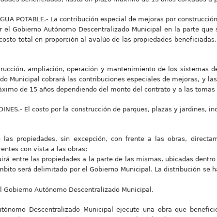
UA POTABLE.- La contribución especial de mejoras por construcción
r el Gobierno Autónomo Descentralizado Municipal en la parte que 
 costo total en proporción al avalúo de las propiedades beneficiadas
trucción, ampliación, operación y mantenimiento de los sistemas de
 Municipal cobrará las contribuciones especiales de mejoras, y las t
áximo de 15 años dependiendo del monto del contrato y a las tomas r
ES.- El costo por la construcción de parques, plazas y jardines, in
e las propiedades, sin excepción, con frente a las obras, direct
rentes con vista a las obras;
ibuirá entre las propiedades a la parte de las mismas, ubicadas dentro
 ámbito será delimitado por el Gobierno Municipal. La distribución se 
del Gobierno Autónomo Descentralizado Municipal.
tónomo Descentralizado Municipal ejecute una obra que benefici