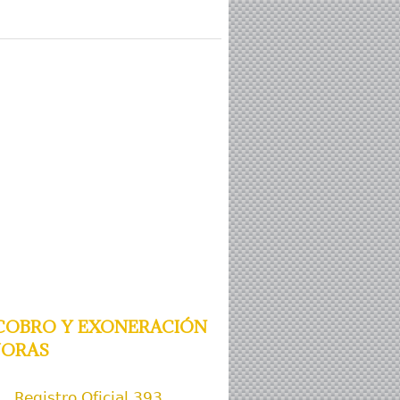
cobro y exoneración
joras
Registro Oficial 393