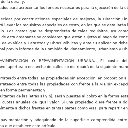
de la obra; y,
izados para acrecentar los fondos necesarios para la ejecución de la o
lecidas por construcciones especiales de mejoras, la Dirección Fin
á llevar los requisitos especiales de costo, en los que se detallará
culo. Los costos que se desprenderán de tales requisitos, así com
 de esta ordenanza se consideren que están sujetas al pago de cons
 de Avalúos y Catastros y Obras Públicas y ante su aplicación debe
al previo informe de la Comisión de Planeamiento, Urbanismo y Obr
AVIMENTACIÓN O REPAVIMENTACIÓN URBANA.- El costo del 
no, apertura o ensanche de calles se distribuirá de la siguiente man
orrateado entre todas las propiedades sin excepción, en proporción a 
rrateado entre todas las propiedades con frente a la vía sin excepci
s en forma permanente; y,
ltantes de las letras a) y b), serán puestas al cobro en la forma esta
 cuotas anuales de igual valor. Si una propiedad diere frente a do
almente a dichos frentes en tantas partes como vías, para repartir ent
epavimentación y adoquinado de la superficie comprendida entre 
ma que establece este artículo.