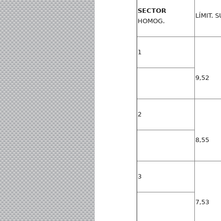
SECTOR
LÍMIT. S
HOMOG.
1
9,52
2
8,55
3
7,53