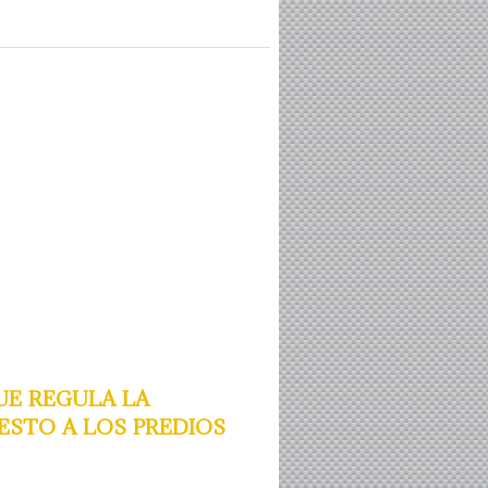
e regula la
esto a los predios