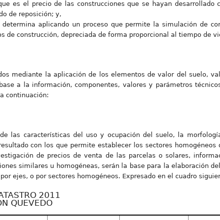
s que es el precio de las construcciones que se hayan desarrollado
do de reposición; y,
e determina aplicando un proceso que permite la simulación de co
s de construcción, depreciada de forma proporcional al tiempo de vid
os mediante la aplicación de los elementos de valor del suelo, val
 base a la información, componentes, valores y parámetros técnicos
 a continuación:
de las características del uso y ocupación del suelo, la morfolog
 resultado con los que permite establecer los sectores homogéneos 
nvestigación de precios de venta de las parcelas o solares, infor
ones similares u homogéneas, serán la base para la elaboración del p
e por ejes, o por sectores homogéneos. Expresado en el cuadro siguie
ATASTRO 2011
ÓN QUEVEDO