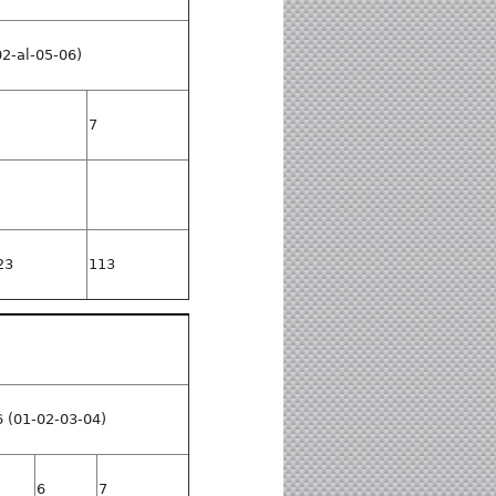
2-al-05-06)
7
23
113
(01-02-03-04)
6
7