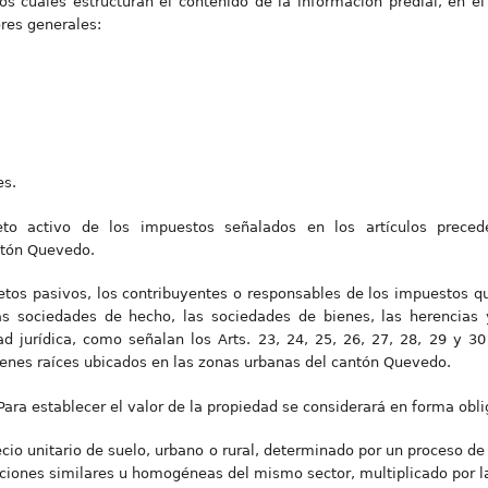
os cuales estructuran el contenido de la información predial, en el
ores generales:
es.
eto activo de los impuestos señalados en los artículos prece
ntón Quevedo.
etos pasivos, los contribuyentes o responsables de los impuestos q
 las sociedades de hecho, las sociedades de bienes, las herencia
d jurídica, como señalan los Arts. 23, 24, 25, 26, 27, 28, 29 y 30
bienes raíces ubicados en las zonas urbanas del cantón Quevedo.
ara establecer el valor de la propiedad se considerará en forma obli
recio unitario de suelo, urbano o rural, determinado por un proceso 
ciones similares u homogéneas del mismo sector, multiplicado por la 