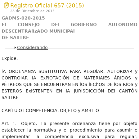
Registro Oficial 657 (2015)
28 de Diciembre de 2015
GADMS-020-2015
El CONSEJO DEl GOBIERNO AUTÓNOMO
DESCENTRAlIzADO MUNICIPAl
DE SAlITRE
Mostrar
Considerando
Expide:
lA ORDENANzA SUSTITUTIVA PARA REGUlAR, AUTORIzAR y
CONTROlAR lA ExPlOTACIÓN DE MATERIAlES ÁRIDOS y
PÉTREOS QUE SE ENCUENTRAN EN lOS lEChOS DE lOS RíOS y
ESTEROS ExISTENTEN EN lA JURISDICCIÓN DEl CANTÓN
SAlITRE
CAPíTUlO I COMPETENCIA, OBJETO y ÁMBITO
Art. 1.- Objeto.- La presente ordenanza tiene por objeto
establecer la normativa y el procedimiento para asumir e
implementar la competencia exclusiva para regular,