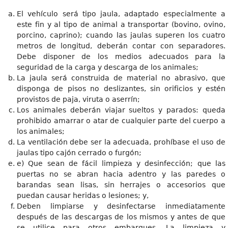
El vehículo será tipo jaula, adaptado especialmente a
este fin y al tipo de animal a transportar (bovino, ovino,
porcino, caprino); cuando las jaulas superen los cuatro
metros de longitud, deberán contar con separadores.
Debe disponer de los medios adecuados para la
seguridad de la carga y descarga de los animales;
La jaula será construida de material no abrasivo, que
disponga de pisos no deslizantes, sin orificios y estén
provistos de paja, viruta o aserrín;
Los animales deberán viajar sueltos y parados: queda
prohibido amarrar o atar de cualquier parte del cuerpo a
los animales;
La ventilación debe ser la adecuada, prohíbase el uso de
jaulas tipo cajón cerrado o furgón;
e) Que sean de fácil limpieza y desinfección; que las
puertas no se abran hacia adentro y las paredes o
barandas sean lisas, sin herrajes o accesorios que
puedan causar heridas o lesiones; y,
Deben limpiarse y desinfectarse inmediatamente
después de las descargas de los mismos y antes de que
se utilice para otros embarques. La limpieza y