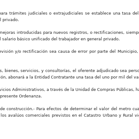
para trámites judiciales o extrajudiciales se establece una tasa del
l privado.
joras introducidas para nuevos registros, o rectificaciones, siempre
el salario básico unificado del trabajador en general privado.
visión y/o rectificación sea causa de error por parte del Municipio
as, bienes, servicios, y consultorías, el oferente adjudicado sea pers
ión, abonará a la Entidad Contratante una tasa del uno por mil del val
rvicios Administrativos, a través de la Unidad de Compras Públicas, ha
a presente Ordenanza.
 de construcción.- Para efectos de determinar el valor del metro c
los avalúos comerciales previstos en el Catastro Urbano y Rural vi