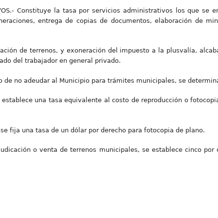
S.- Constituye la tasa por servicios administrativos los que se en
oneraciones, entrega de copias de documentos, elaboración de min
cación de terrenos, y exoneración del impuesto a la plusvalía, alcab
cado del trabajador en general privado.
o de no adeudar al Municipio para trámites municipales, se determina
 establece una tasa equivalente al costo de reproducción o fotocop
se fija una tasa de un dólar por derecho para fotocopia de plano.
udicación o venta de terrenos municipales, se establece cinco por c