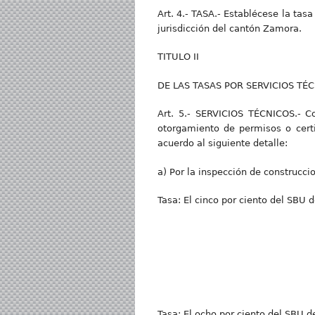
Art. 4.- TASA.- Establécese la tasa
jurisdicción del cantón Zamora.
TITULO II
DE LAS TASAS POR SERVICIOS TÉ
Art. 5.- SERVICIOS TÉCNICOS.- Co
otorgamiento de permisos o certi
acuerdo al siguiente detalle:
a) Por la inspección de construcci
Tasa: El cinco por ciento del SBU 
Tasa: El ocho por ciento del SBU 