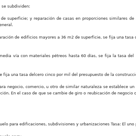
s se subdividen:
e superficie; y reparación de casas en proporciones similares de á
eneral.
aración de edificios mayores a 36 m2 de superficie, se fija una tasa
edia vía con materiales pétreos hasta 60 días, se fija la tasa del
e fija una tasa delcero cinco por mil del presupuesto de la construcci
ara negocio, comercio, u otro de similar naturaleza se establece un 
cción. En el caso de que se cambie de giro o reubicación de negocio 
elo para edificaciones, subdivisiones y urbanizaciones Tasa: El uno 