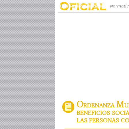
Normativ
Ordenanza Mun
beneficios soci
las personas co