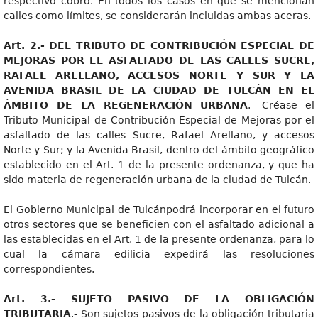
respectivo cobro.
En todos los casos en que se mencionan
calles como límites, se considerarán incluidas ambas aceras.
Art. 2.- DEL TRIBUTO DE CONTRIBUCIÓN ESPECIAL DE
MEJORAS POR EL ASFALTADO DE LAS CALLES SUCRE,
RAFAEL ARELLANO, ACCESOS NORTE Y SUR Y LA
AVENIDA BRASIL DE LA CIUDAD DE TULCÁN EN EL
ÁMBITO DE LA REGENERACIÓN URBANA
.- Créase el
Tributo Municipal de Contribución Especial de Mejoras por el
asfaltado de las calles Sucre, Rafael Arellano, y accesos
Norte y Sur; y la Avenida Brasil, dentro del ámbito geográfico
establecido en el Art. 1 de la presente ordenanza, y que ha
sido materia de regeneración urbana de la ciudad de Tulcán.
El Gobierno Municipal de Tulcánpodrá incorporar en el futuro
otros sectores que se beneficien con el asfaltado adicional a
las establecidas en el Art. 1 de la presente ordenanza, para lo
cual la cámara edilicia expedirá las resoluciones
correspondientes.
Art. 3.- SUJETO PASIVO DE LA OBLIGACIÓN
TRIBUTARIA
.- Son sujetos pasivos de la obligación tributaria