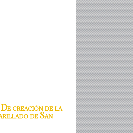
De creación de la
arillado de San