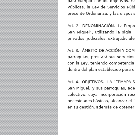
para cumplir con los objetivos. S
Públicas, la Ley de Servicios Púb
presente Ordenanza, y las disposi
Art. 2.- DENOMINACIÓN.- La Empre
San Miguel”, utilizando la sigla
privados, judiciales, extrajudicial
Art. 3.- ÁMBITO DE ACCIÓN Y COMPE
parroquias, prestará sus servicio
con la Ley, teniendo competencia 
dentro del plan establecido para e
Art. 4.- OBJETIVOS.- LA “EPMAPA-SM
San Miguel, y sus parroquias, ad
colectivo, cuya incorporación res
necesidades básicas, alcanzar el “
en su gestión, además de obtener 