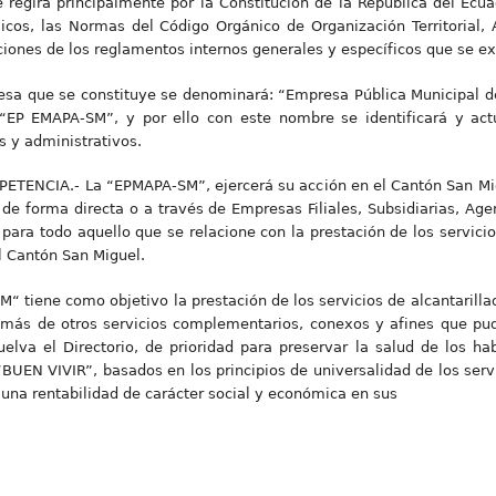
e regirá principalmente por la Constitución de la República del Ec
licos, las Normas del Código Orgánico de Organización Territorial,
ciones de los reglamentos internos generales y específicos que se e
sa que se constituye se denominará: “Empresa Pública Municipal de
: “EP EMAPA-SM”, y por ello con este nombre se identificará y act
es y administrativos.
TENCIA.- La “EPMAPA-SM”, ejercerá su acción en el Cantón San Migue
s de forma directa o a través de Empresas Filiales, Subsidiarias, A
para todo aquello que se relacione con la prestación de los servicio
l Cantón San Miguel.
“ tiene como objetivo la prestación de los servicios de alcantarilla
emás de otros servicios complementarios, conexos y afines que pud
uelva el Directorio, de prioridad para preservar la salud de los hab
BUEN VIVIR”, basados en los principios de universalidad de los servic
una rentabilidad de carácter social y económica en sus