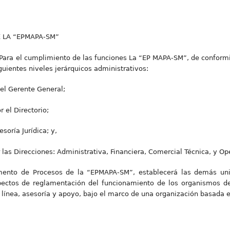
 LA “EPMAPA-SM”
ara el cumplimiento de las funciones La “EP MAPA-SM”, de conformi
uientes niveles jerárquicos administrativos:
 el Gerente General;
r el Directorio;
soría Jurídica; y,
r las Direcciones: Administrativa, Financiera, Comercial Técnica, y Op
ento de Procesos de la “EPMAPA-SM”, establecerá las demás unid
pectos de reglamentación del funcionamiento de los organismos de
línea, asesoría y apoyo, bajo el marco de una organización basada 