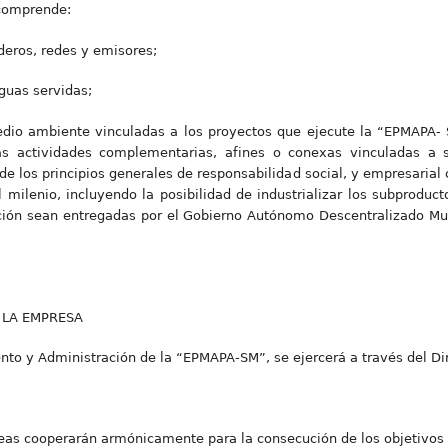
 comprende:
deros, redes y emisores;
guas servidas;
edio ambiente vinculadas a los proyectos que ejecute la “EPMAPA-
ras actividades complementarias, afines o conexas vinculadas a s
de los principios generales de responsabilidad social, y empresaria
 milenio, incluyendo la posibilidad de industrializar los subproduc
ión sean entregadas por el Gobierno Autónomo Descentralizado Mun
 LA EMPRESA
ento y Administración de la “EPMAPA-SM”, se ejercerá a través del Di
reas cooperarán armónicamente para la consecución de los objetivos