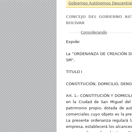
Gobiernos Autónomos Descentra
CONCEJO DEL GOBIERNO AU
BOLÍVAR
Mostrar
Considerando
Expide:
La “ORDENANZA DE CREACIÓN DE
SM”.
TITULO I
CONSTITUCIÓN, DOMICILIO, DENO
Art. 1.- CONSTITUCIÓN Y DOMICILIO
en la Ciudad de San Miguel del C
patrimonio propio, dotada de aut
comerciales cuyo objeto es la pres
La presente ordenanza regulará l
empresa, establecerá los alcances