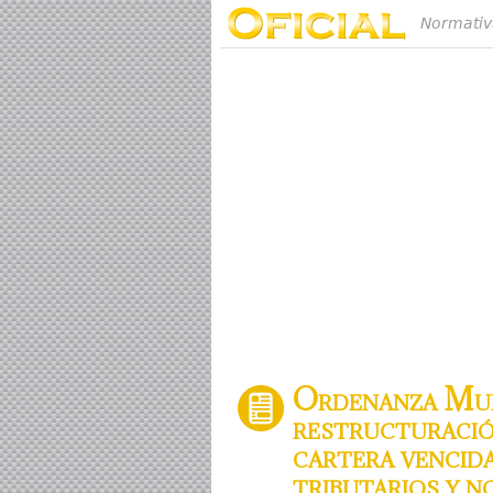
Normativ
Ordenanza Muni
restructuració
cartera vencida
tributarios y n