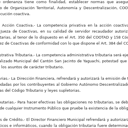
te ordenanza tiene como finalidad, establecer normas que asegur
co de Organización Territorial, Autonomía y Descentralización, C
ecución coactiva.
 Acción Coactiva.- La competencia privativa en la acción coactiva
Jueza de Coactivas, en su calidad de servidor recaudador autoriz
utarias, al tenor de lo dispuesto en el Art. 350 del COOTAD y 158 Có
uez de Coactivas de conformidad con lo que dispone el Art. 384 del 
rativa Tributaria.- La competencia administrativa tributaria será ejer
izado Municipal del Cantón San Jacinto de Yaguachi, potestad que 
los asuntos de carácter tributario.
arias.- La Dirección Financiera, refrendará y autorizará la emisión de
eudadas por los contribuyentes al Gobierno Autónomo Descentralizad
 del Código Tributario y leyes supletorias.
butarias.- Para hacer efectivas las obligaciones no tributarias, se de
 de cualquier Instrumento Público que pruebe la existencia de la obli
os de Crédito.- El Director Financiero Municipal refrendará y autorizar
cos e informáticos, cuando la obligación tributaria fuere determinad