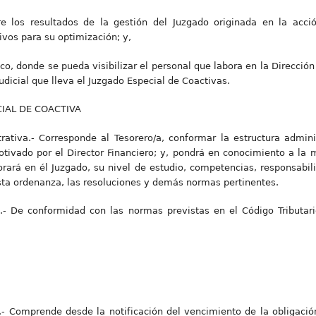
 los resultados de la gestión del Juzgado originada en la acción
ivos para su optimización; y,
co, donde se pueda visibilizar el personal que labora en la Dirección 
udicial que lleva el Juzgado Especial de Coactivas.
IAL DE COACTIVA
trativa.- Corresponde al Tesorero/a, conformar la estructura admini
otivado por el Director Financiero; y, pondrá en conocimiento a la
borará en él Juzgado, su nivel de estudio, competencias, responsabil
sta ordenanza, las resoluciones y demás normas pertinentes.
s.- De conformidad con las normas previstas en el Código Tributari
al.- Comprende desde la notificación del vencimiento de la obligació