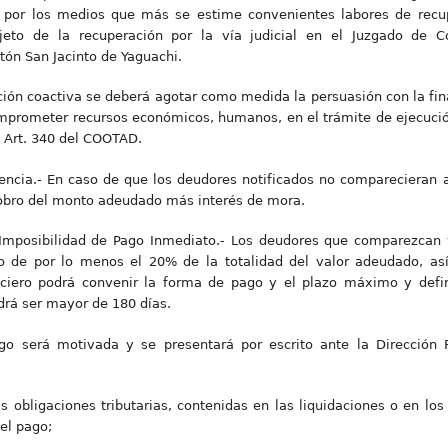
 por los medios que más se estime convenientes labores de recupe
bjeto de la recuperación por la vía judicial en el Juzgado de 
tón San Jacinto de Yaguachi.
ción coactiva se deberá agotar como medida la persuasión con la fin
omprometer recursos económicos, humanos, en el trámite de ejecució
l Art. 340 del COOTAD.
encia.- En caso de que los deudores notificados no comparecieran a
cobro del monto adeudado más interés de mora.
Imposibilidad de Pago Inmediato.- Los deudores que comparezcan y
go de por lo menos el 20% de la totalidad del valor adeudado, as
anciero podrá convenir la forma de pago y el plazo máximo y defi
drá ser mayor de 180 días.
ago será motivada y se presentará por escrito ante la Dirección 
as obligaciones tributarias, contenidas en las liquidaciones o en los 
 el pago;