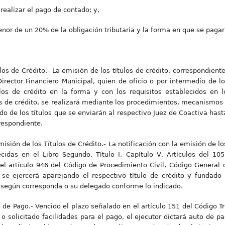
ealizar el pago de contado; y,
or de un 20% de la obligación tributaria y la forma en que se pagarí
los de Crédito.- La emisión de los títulos de crédito, correspondiente
Director Financiero Municipal, quien de oficio o por intermedio de l
ulos de crédito en la forma y con los requisitos establecidos en 
ulos de crédito, se realizará mediante los procedimientos, mecanism
do de los títulos que se enviarán al respectivo Juez de Coactiva has
rrespondiente.
misión de los Títulos de Crédito.- La notificación con la emisión de los
cidas en el Libro Segundo, Título I, Capítulo V, Artículos del 105
el artículo 946 del Código de Procedimiento Civil, Código General
va se ejercerá aparejando el respectivo título de crédito y fundad
o, según corresponda o su delegado conforme lo indicado.
o de Pago.- Vencido el plazo señalado en el artículo 151 del Código Tr
 o solicitado facilidades para el pago, el ejecutor dictará auto de 