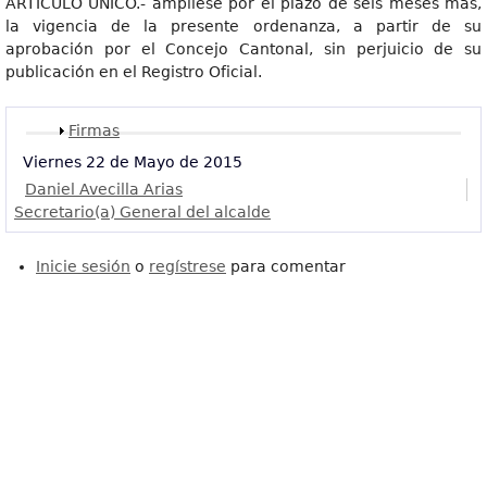
ARTÍCULO UNICO.- amplíese por el plazo de seis meses más,
la vigencia de la presente ordenanza, a partir de su
aprobación por el Concejo Cantonal, sin perjuicio de su
publicación en el Registro Oficial.
Mostrar
Firmas
Viernes 22 de Mayo de 2015
Daniel Avecilla Arias
Secretario(a) General del alcalde
Inicie sesión
o
regístrese
para comentar