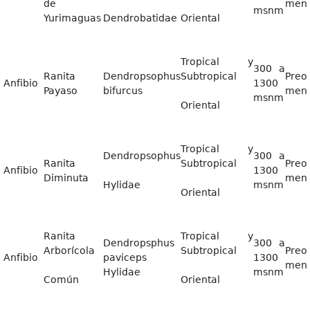
de
men
msnm
Yurimaguas
Dendrobatidae
Oriental
Tropical y
300 a
Ranita
Dendropsophus
Subtropical
Preo
Anfibio
1300
Payaso
bifurcus
men
msnm
Oriental
Tropical y
Dendropsophus
300 a
Ranita
Subtropical
Preo
Anfibio
1300
Diminuta
men
Hylidae
msnm
Oriental
Ranita
Tropical y
Dendropsphus
300 a
Arborícola
Subtropical
Preo
Anfibio
paviceps
1300
men
Hylidae
msnm
Común
Oriental