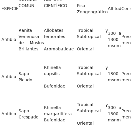
COMUN
CIENTÍFICO
Piso
ESPECIE
Altitud
Cons
Zoogeográfico
Ranita
Allobates
Tropical y
300 a
Venenosa
femorales
Subtropical
Preo
Anfibio
1300
de Muslos
men
msnm
Brillantes
Aromobatidae
Oriental
Rhinella
Tropical y
Sapo
dapsilis
Subtropical
1300
Preo
Anfibio
Picudo
msnm
men
Bufonidae
Oriental
Tropical y
Rhinella
300 a
Sapo
Subtropical
Preo
Anfibio
margaritifera
1300
Crespado
men
Bufonidae
msnm
Oriental