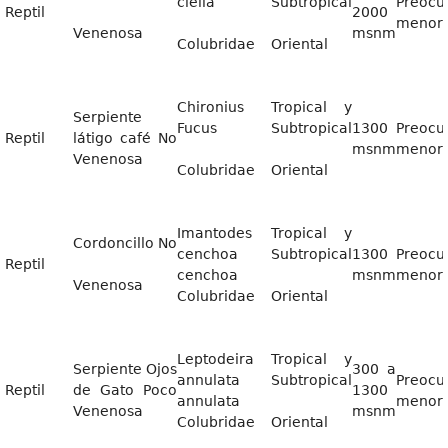
clelia
Subtropical
Preocu
Reptil
2000
menor
Venenosa
msnm
Colubridae
Oriental
Chironius
Tropical y
Serpiente
Fucus
Subtropical
1300
Preocu
Reptil
látigo café No
msnm
menor
Venenosa
Colubridae
Oriental
Imantodes
Tropical y
Cordoncillo No
cenchoa
Subtropical
1300
Preocu
Reptil
cenchoa
msnm
menor
Venenosa
Colubridae
Oriental
Leptodeira
Tropical y
Serpiente Ojos
300 a
annulata
Subtropical
Preocu
Reptil
de Gato Poco
1300
annulata
menor
Venenosa
msnm
Colubridae
Oriental