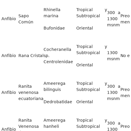
Rhinella
Tropical y
300 a
Sapo
marina
Subtropical
Preo
Anfibio
1300
Común
men
msnm
Bufonidae
Oriental
Tropical y
Cocheranella
Subtropical
1300
Anfibio
Rana Cristal
sp.
No e
msnm
Centrolenidae
Oriental
Ameerega
Tropical y
Ranita
300 a
bilinguis
Subtropical
Preo
Anfibio
venenosa
1300
men
ecuatoriana
msnm
Dedrobatidae
Oriental
Ranita
Ameerega
Tropical y
300 a
Venenosa
hanheli
Subtropical
Preo
Anfibio
1300