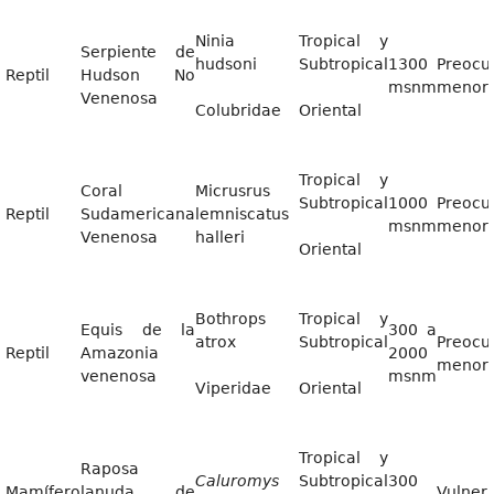
Ninia
Tropical y
Serpiente de
hudsoni
Subtropical
1300
Preocu
Reptil
Hudson No
msnm
menor
Venenosa
Colubridae
Oriental
Tropical y
Coral
Micrusrus
Subtropical
1000
Preocu
Reptil
Sudamericana
lemniscatus
msnm
menor
Venenosa
halleri
Oriental
Bothrops
Tropical y
Equis de la
300 a
atrox
Subtropical
Preocu
Reptil
Amazonia
2000
menor
venenosa
msnm
Viperidae
Oriental
Tropical y
Raposa
Caluromys
Subtropical
300
Mamífero
lanuda de
Vulner