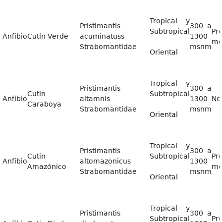
Tropical y
Pristimantis
300 a
Subtropical
Pr
Anfibio
Cutín Verde
acuminatuss
1300
me
Strabomantidae
msnm
Oriental
Tropical y
Pristimantis
300 a
Cutin
Subtropical
Anfibio
altamnis
1300
No
Caraboya
Strabomantidae
msnm
Oriental
Tropical y
Pristimantis
300 a
Cutin
Subtropical
Pr
Anfibio
altomazonicus
1300
Amazónico
me
Strabomantidae
msnm
Oriental
Tropical y
Pristimantis
300 a
Subtropical
Pr