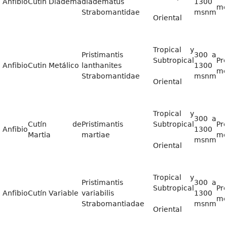
Anfibio
Cutin Diadema
diadematus
1300
me
Strabomantidae
msnm
Oriental
Tropical y
Pristimantis
300 a
Subtropical
Pr
Anfibio
Cutin Metálico
lanthanites
1300
me
Strabomantidae
msnm
Oriental
Tropical y
300 a
Cutín de
Pristimantis
Subtropical
Pr
Anfibio
1300
Martia
martiae
me
msnm
Oriental
Tropical y
Pristimantis
300 a
Subtropical
Pr
Anfibio
Cutín Variable
variabilis
1300
me
Strabomantiadae
msnm
Oriental