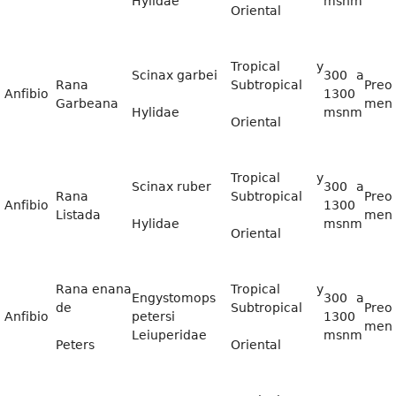
Hylidae
msnm
Oriental
Tropical y
Scinax garbei
300 a
Rana
Subtropical
Preo
Anfibio
1300
Garbeana
men
Hylidae
msnm
Oriental
Tropical y
Scinax ruber
300 a
Rana
Subtropical
Preo
Anfibio
1300
Listada
men
Hylidae
msnm
Oriental
Rana enana
Tropical y
Engystomops
300 a
de
Subtropical
Preo
Anfibio
petersi
1300
men
Leiuperidae
msnm
Peters
Oriental