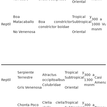
Oriental
Boa
Tropical y
300 a
Matacaballo
Boa constrictor
Subtropical
Reptil
1000
Vu
constrictor boidae
msnm
No Venenosa
Oriental
Serpiente
Tropical y
Atractus
300 a
Terrestre
Subtropical
Casi
Reptil
occipitoalbus
1300
Amena
Colubridae
msnm
Gris Venenosa
Oriental
Clelia clelia
Tropical y
Chonta Poco
300 a