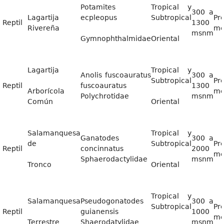
Potamites
Tropical y
300 a
Lagartija
ecpleopus
Subtropical
Pr
Reptil
1300
Rivereña
me
msnm
Gymnophthalmidae
Oriental
Lagartija
Tropical y
Anolis fuscoauratus
300 a
Subtropical
Pr
Reptil
fuscoauratus
1300
Arborícola
me
Polychrotidae
msnm
Común
Oriental
Salamanquesa
Tropical y
Ganatodes
300 a
de
Subtropical
Pr
Reptil
concinnatus
2000
me
Sphaerodactylidae
msnm
Tronco
Oriental
Tropical y
Salamanquesa
Pseudogonatodes
300 a
Subtropical
Pr
Reptil
guianensis
1000
me
Terrestre
Shaerodatylidae
msnm