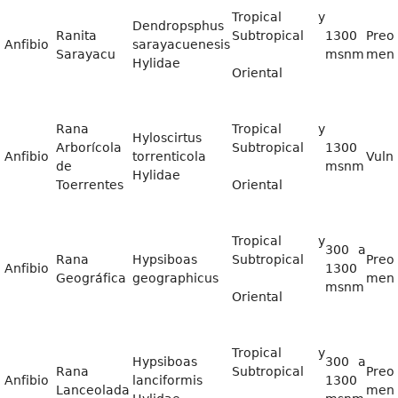
Tropical y
Dendropsphus
Ranita
Subtropical
1300
Preo
Anfibio
sarayacuenesis
Sarayacu
msnm
men
Hylidae
Oriental
Rana
Tropical y
Hyloscirtus
Arborícola
Subtropical
1300
Anfibio
torrenticola
Vuln
de
msnm
Hylidae
Toerrentes
Oriental
Tropical y
300 a
Rana
Hypsiboas
Subtropical
Preo
Anfibio
1300
Geográfica
geographicus
men
msnm
Oriental
Tropical y
Hypsiboas
300 a
Rana
Subtropical
Preo
Anfibio
lanciformis
1300
Lanceolada
men