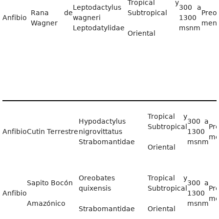
Tropical y
Leptodactylus
300 a
Rana de
Subtropical
Preo
Anfibio
wagneri
1300
Wagner
men
Leptodatylidae
msnm
Oriental
Tropical y
Hypodactylus
300 a
Subtropical
Pr
Anfibio
Cutin Terrestre
nigrovittatus
1300
me
Strabomantidae
msnm
Oriental
Oreobates
Tropical y
Sapito Bocón
300 a
quixensis
Subtropical
Pr
Anfibio
1300
me
Amazónico
msnm
Strabomantidae
Oriental