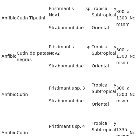
Pristimantis sp.
Tropical y
300 a
Nov1
Subtropical
Anfibio
Cutin Tiputini
1300
No
msnm
Strabomantidae
Oriental
Pristimantis sp.
Tropical y
300 a
Cutin de patas
Nov2
Subtropical
Anfibio
1300
No
negras
msnm
Strabomantidae
Oriental
Tropical y
Pristimantis sp. 3
300 a
Subtropical
Anfibio
Cutin
1300
No
Strabomantidae
msnm
Oriental
Tropical y
Pristimantis sp. 4
Subtropical
1335
Anfibio
Cutin
No