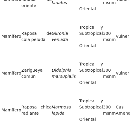
lanatus
msnm
oriente
Oriental
Tropical y
Raposa de
Glironia
Subtropical
300
Mamífero
Vulner
cola peluda
venusta
msnm
Oriental
Tropical y
Zarigueya
Didelphis
Subtropical
300
Mamífero
Vulner
común
marsupialis
msnm
Oriental
Tropical y
Raposa chica
Marmosa
Subtropical
300
Casi
Mamífero
radiante
lepida
msnm
Amena
Oriental