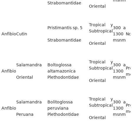
msnm
Strabomantidae
Oriental
Tropical y
Pristimantis sp. 5
300 a
Subtropical
Anfibio
Cutin
1300
No
Strabomantidae
msnm
Oriental
Tropical y
Salamandra
Boltoglossa
300 a
Subtropical
Pr
Anfibio
altamazonica
1300
me
Oriental
Plethodontidae
msnm
Oriental
Tropical y
Salamandra
Bolitoglossa
300 a
Subtropical
Pr
Anfibio
peruviana
1300
me
Peruana
Plethodontidae
msnm
Oriental