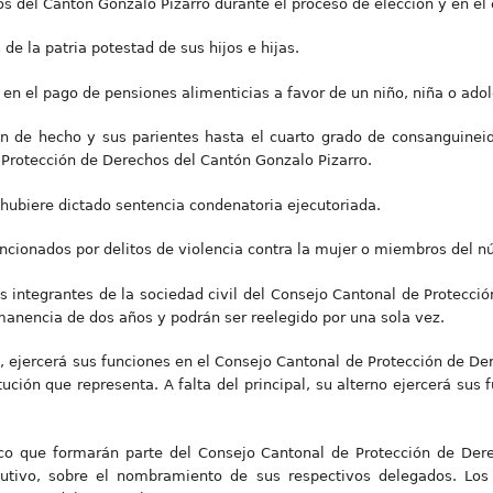
 del Cantón Gonzalo Pizarro durante el proceso de elección y en el e
de la patria potestad de sus hijos e hijas.
en el pago de pensiones alimenticias a favor de un niño, niña o ado
n de hecho y sus parientes hasta el cuarto grado de consanguinei
Protección de Derechos del Cantón Gonzalo Pizarro.
 hubiere dictado sentencia condenatoria ejecutoriada.
ncionados por delitos de violencia contra la mujer o miembros del nú
Los integrantes de la sociedad civil del Consejo Cantonal de Protecc
manencia de dos años y podrán ser reelegido por una sola vez.
o, ejercerá sus funciones en el Consejo Cantonal de Protección de De
ución que representa. A falta del principal, su alterno ejercerá su
lico que formarán parte del Consejo Cantonal de Protección de Der
jecutivo, sobre el nombramiento de sus respectivos delegados. Lo