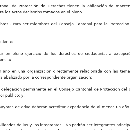
tonal de Protección de Derechos tienen la obligación de manten
re los actos decisorios tomados en el pleno.
mbros.- Para ser miembros del Consejo Cantonal para la Protecció
sidente;
r en pleno ejercicio de los derechos de ciudadanía, a excepció
encia;
n año en una organización directamente relacionada con las temá
rá abalizado por la correspondiente organización;
r delegación permanente en el Consejo Cantonal de Protección del o
or público; y,
 mayores de edad deberán acreditar experiencia de al menos un año 
bilidades de las y los integrantes.- No podrán ser integrantes princip