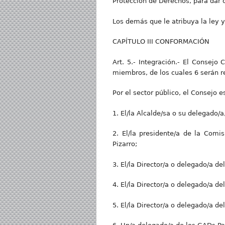
Protección de Derechos, para dar 
Los demás que le atribuya la ley 
CAPÍTULO III CONFORMACIÓN
Art. 5.- Integración.- El Consejo
miembros, de los cuales 6 serán re
Por el sector público, el Consejo 
1. El/la Alcalde/sa o su delegado/a,
2. El/la presidente/a de la Com
Pizarro;
3. El/la Director/a o delegado/a de
4. El/la Director/a o delegado/a de
5. El/la Director/a o delegado/a de