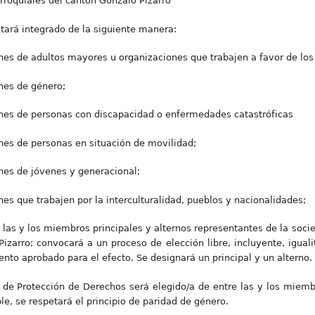
rroquiales del cantón Gonzalo Pizarro
estará integrado de la siguiente manera:
nes de adultos mayores u organizaciones que trabajen a favor de lo
nes de género;
ones de personas con discapacidad o enfermedades catastróficas
nes de personas en situación de movilidad;
nes de jóvenes y generacional;
es que trabajen por la interculturalidad, pueblos y nacionalidades;
 las y los miembros principales y alternos representantes de la socie
zarro; convocará a un proceso de elección libre, incluyente, igualit
nto aprobado para el efecto. Se designará un principal y un alterno.
o de Protección de Derechos será elegido/a de entre las y los miemb
e, se respetará el principio de paridad de género.