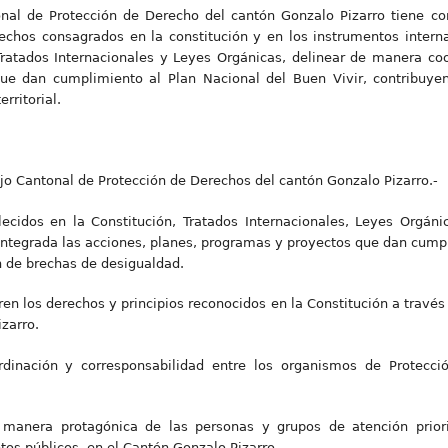
onal de Protección de Derecho del cantón Gonzalo Pizarro tiene com
rechos consagrados en la constitución y en los instrumentos intern
Tratados Internacionales y Leyes Orgánicas, delinear de manera coo
ue dan cumplimiento al Plan Nacional del Buen Vivir, contribuye
rritorial.
ejo Cantonal de Protección de Derechos del cantón Gonzalo Pizarro.-
lecidos en la Constitución, Tratados Internacionales, Leyes Orgán
ntegrada las acciones, planes, programas y proyectos que dan cumpl
n de brechas de desigualdad.
n los derechos y principios reconocidos en la Constitución a través 
zarro.
ordinación y corresponsabilidad entre los organismos de Protecci
e manera protagónica de las personas y grupos de atención priori
ntos públicos, en el Cantón Gonzalo Pizarro.