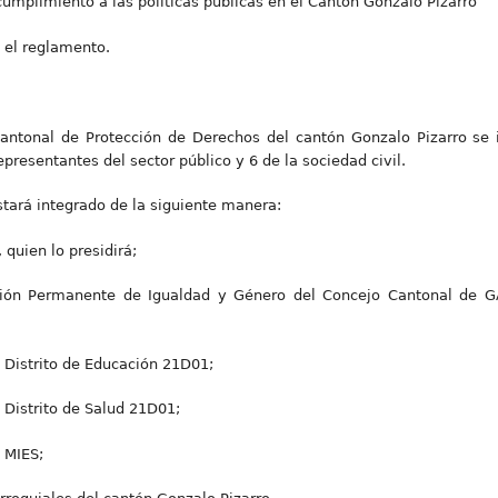
cumplimiento a las políticas públicas en el Cantón Gonzalo Pizarro
y el reglamento.
 Cantonal de Protección de Derechos del cantón Gonzalo Pizarro se 
presentantes del sector público y 6 de la sociedad civil.
estará integrado de la siguiente manera:
 quien lo presidirá;
isión Permanente de Igualdad y Género del Concejo Cantonal de 
l Distrito de Educación 21D01;
l Distrito de Salud 21D01;
l MIES;