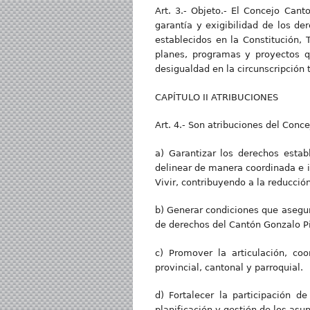
Art. 3.- Objeto.- El Concejo Cant
garantía y exigibilidad de los de
establecidos en la Constitución, 
planes, programas y proyectos q
desigualdad en la circunscripción te
CAPÍTULO II ATRIBUCIONES
Art. 4.- Son atribuciones del Conc
a) Garantizar los derechos estab
delinear de manera coordinada e i
Vivir, contribuyendo a la reducció
b) Generar condiciones que asegure
de derechos del Cantón Gonzalo Pi
c) Promover la articulación, co
provincial, cantonal y parroquial.
d) Fortalecer la participación d
planificación y gestión de los asu