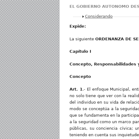
EL GOBIERNO AUTONOMO DES
Mostrar
Considerando
Expide
:
La siguiente
ORDENANZA DE SE
Capítulo I
Concepto, Responsabilidades y
Concepto
Art. 1
.- El enfoque Municipal, e
no solo tiene que ver con la reali
del individuo en su vida de relac
modo se conceptúa a la segurida
que se fundamenta en la participa
a la seguridad como un marco para 
públicas, su conciencia cívica; 
teniendo en cuenta sus inquietudes