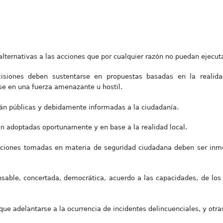
alternativas a las acciones que por cualquier razón no puedan ejecut
cisiones deben sustentarse en propuestas basadas en la reali
se en una fuerza amenazante u hostil.
rán públicas y debidamente informadas a la ciudadanía.
rán adoptadas oportunamente y en base a la realidad local.
 acciones tomadas en materia de seguridad ciudadana deben ser inme
sable, concertada, democrática, acuerdo a las capacidades, de los d
que adelantarse a la ocurrencia de incidentes delincuenciales, y otra