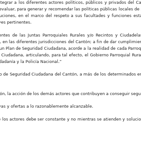
integrar a los diferentes actores políticos, públicos y privados del 
evaluar, para generar y recomendar las políticas públicas locales de
tuciones, en el marco del respeto a sus facultades y funciones est
es pertinentes.
ntes de las Juntas Parroquiales Rurales y/o Recintos y Ciudadela
en las diferentes jurisdicciones del Cantón; a fin de dar cumplimien
 un Plan de Seguridad Ciudadana, acorde a la realidad de cada Parroq
iudadana, articulando, para tal efecto, el Gobierno Parroquial Rural
adanía y la Policía Nacional.”
jo de Seguridad Ciudadana del Cantón, a más de los determinados e
ión, la acción de los demás actores que contribuyen a conseguir segu
vas y ofertas a lo razonablemente alcanzable.
de los actores debe ser constante y no mientras se atienden y soluc